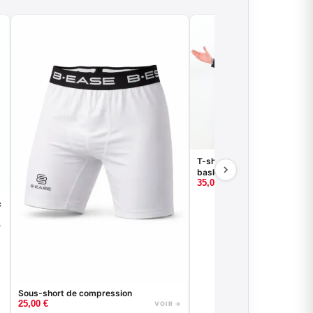
T-shirt compression à manc
basketball - Good Game - No
35,00
€
c
→
Sous-short de compression
25,00
€
VOIR →