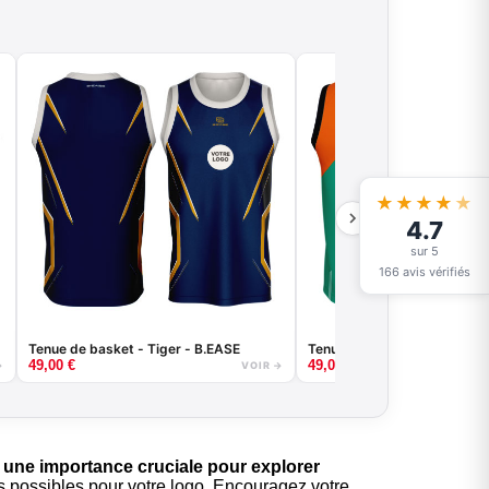
★★★★
★
4.7
sur 5
166 avis vérifiés
Tenue de basket - Tiger - B.EASE
Tenue de basket - Abstract
49,00
€
49,00
€
→
VOIR →
t
une importance cruciale pour explorer
ons possibles pour votre logo. Encouragez votre