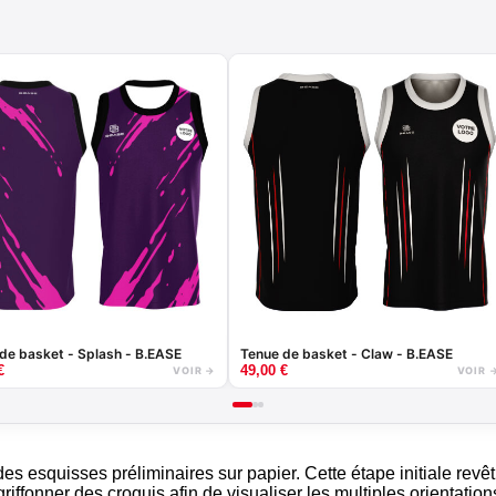
de basket - Splash - B.EASE
Tenue de basket - Claw - B.EASE
€
49,00
€
VOIR →
VOIR 
 esquisses préliminaires sur papier. Cette étape initiale revê
riffonner des croquis afin de visualiser les multiples orientati