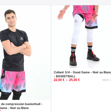
Collant 3/4 - Good Game - Noir ou Blan
- BASKETBALL
–
22,00
€
25,00
€
VOIR 
t de compression basketball -
ame - Noir ou Blanc