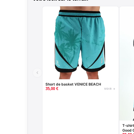
Short de basket VENICE BEACH
35,00
€
VOIR →
T-shir
Good G