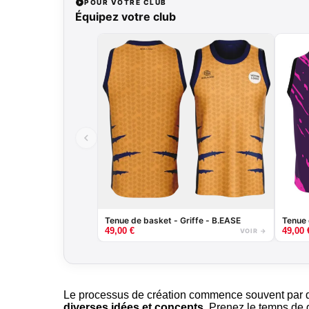
POUR VOTRE CLUB
Équipez votre club
Tenue de basket - Griffe - B.EASE
Tenue 
49,00
€
49,00
VOIR →
Le processus de création commence souvent par des
diverses idées et concepts
. Prenez le temps de g