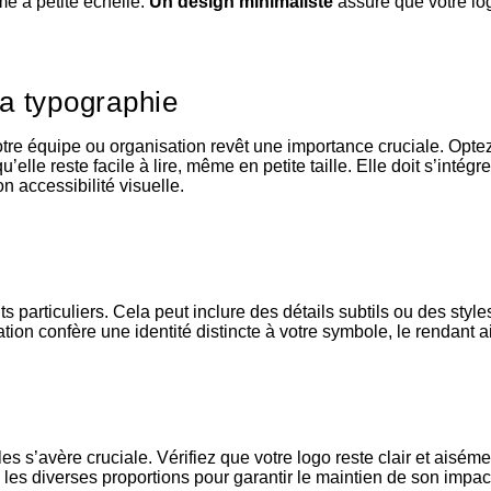
me à petite échelle.
Un design minimaliste
assure que votre log
la typographie
re équipe ou organisation revêt une importance cruciale. Optez 
qu’elle reste facile à lire, même en petite taille. Elle doit s’i
n accessibilité visuelle.
particuliers. Cela peut inclure des détails subtils ou des styles
tion confère une identité distincte à votre symbole, le rendant 
es s’avère cruciale. Vérifiez que votre logo reste clair et aiséme
s diverses proportions pour garantir le maintien de son impact 