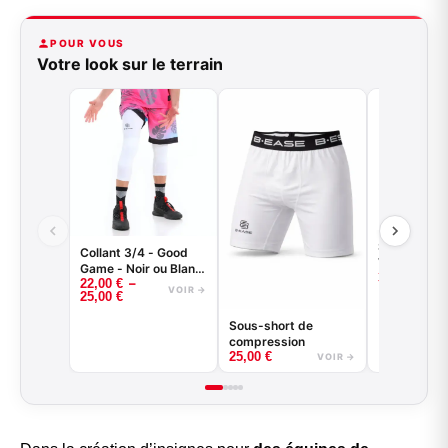
POUR VOUS
Votre look sur le terrain
Short de ba
Collant 3/4 - Good
VENICE BE
Game - Noir ou Blanc
35,00
€
–
22,00
€
- BASKETBALL
VOIR →
25,00
€
Sous-short de
compression
25,00
€
VOIR →