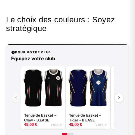
Le choix des couleurs : Soyez
stratégique
POUR VOTRE CLUB
Équipez votre club
Tenue de basket -
Tenue de basket -
Tenue de ba
Claw - B.EASE
Tiger - B.EASE
Splash - B.
49,00
€
49,00
€
49,00
€
VOIR →
VOIR →