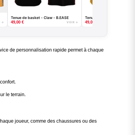
Tenue de basket - Claw - B.EASE
Tenue de basket - Wave - B
49,00
€
49,00
€
R →
VOIR →
vice de personnalisation rapide permet à chaque
confort.
r le terrain.
 chaque joueur, comme des chaussures ou des