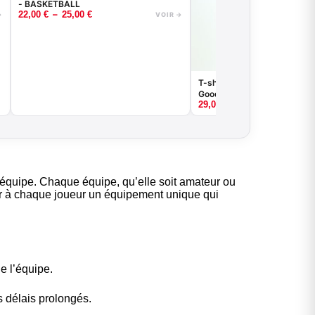
- BASKETBALL
–
22,00
€
25,00
€
→
VOIR →
T-shirt de compression bask
Good Game - Noir ou Blanc
29,00
€
e l’équipe. Chaque équipe, qu’elle soit amateur ou
nner à chaque joueur un équipement unique qui
e l’équipe.
 délais prolongés.