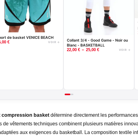
hort de basket VENICE BEACH
Collant 3/4 - Good Game - Noir ou
5,00
€
VOIR →
Blanc - BASKETBALL
–
22,00
€
25,00
€
VOIR →
t compression basket
détermine directement les performances e
ts de vêtements techniques combinent plusieurs matières innova
adaptées aux exigences du basketball. La composition textile inf