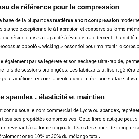
tissu de référence pour la compression
la base de la plupart des
matières short compression
modernes
résistance exceptionnelle à l’abrasion et conserve sa forme mê
atout réside dans sa capacité à évacuer rapidement l’humidité d
 processus appelé « wicking » essentiel pour maintenir le corps a
ue également par sa légèreté et son séchage ultra-rapide, perme
e lors de sessions prolongées. Les fabricants utilisent général
é pour améliorer encore la ventilation et créer une surface plus 
le spandex : élasticité et maintien
nt connu sous le nom commercial de Lycra ou spandex, représe
u tissu ses propriétés compressives. Cette fibre élastique peut s
ut en revenant à sa forme originale. Dans les shorts de compressi
éralement entre 10% et 30% du mélange total.