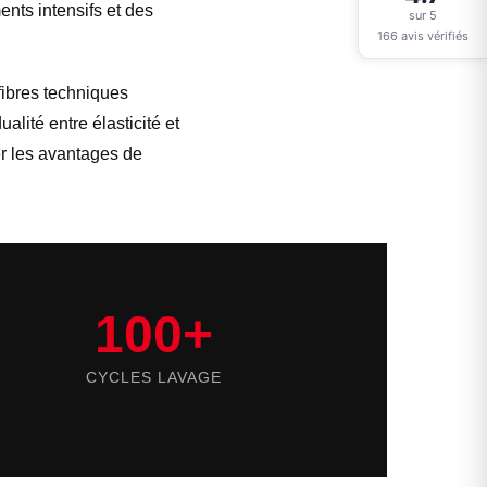
ents intensifs et des
sur 5
166 avis vérifiés
fibres techniques
lité entre élasticité et
er les avantages de
100+
CYCLES LAVAGE