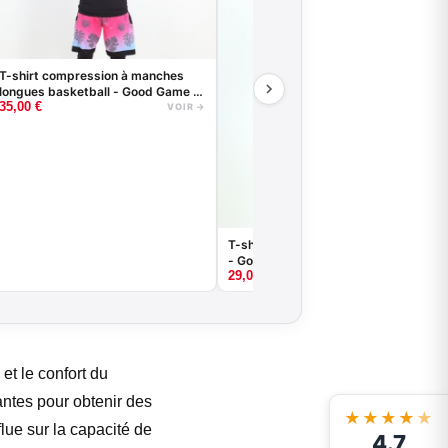
T-shirt compression à manches
longues basketball - Good Game -
35,00
€
Noir ou Blanc
VOIR →
T-shirt de compression basketball
- Good Game - Noir ou Blanc
29,00
€
VOIR →
t le confort du
ntes pour obtenir des
★★★★
★
lue sur la capacité de
4.7