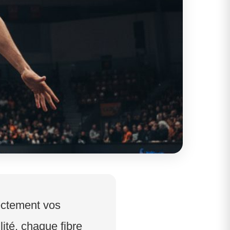
ectement vos
lité, chaque fibre