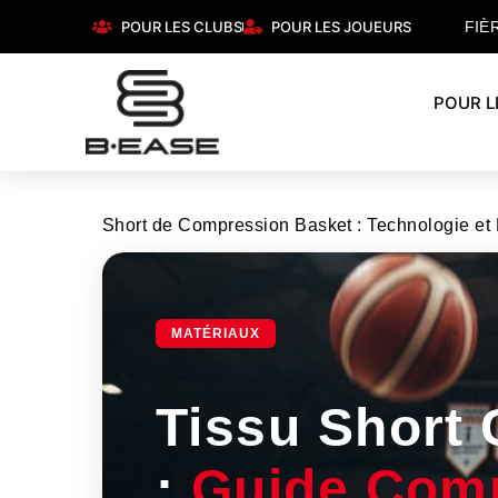
POUR LES CLUBS
POUR LES JOUEURS
FIÈ
POUR L
Short de Compression Basket : Technologie et
MATÉRIAUX
Tissu Short
:
Guide Comp