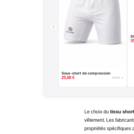
S
3
Sous-short de compression
25,00
€
VOIR →
Le choix du
tissu shor
vêtement. Les fabrican
propriétés spécifiques 