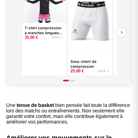
T-shirt compression
à manches longues
Short de ba
35,00
€
basketball - Good
VOIR →
VENICE BE
Game - Noir ou Blanc
35,00
€
Sous-short de
compression
25,00
€
VOIR →
Une
tenue de basket
bien pensée fait toute la différence
lors des matchs ou entraînements. Non seulement elle
garantit votre confort, mais elle contribue également à
améliorer vos performances.
Améliorer vos mouvements sur le