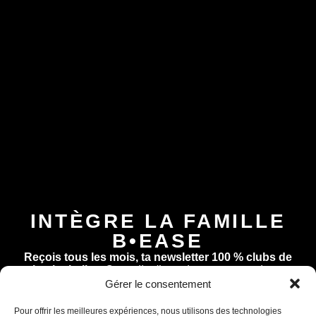
INTÈGRE LA FAMILLE
B•EASE
Reçois tous les mois, ta newsletter 100 % clubs de
basketball
►
Conseils d’entrainement, exercices,
nouveautés, lancement de produits
!
Inscrits-toi
Gérer le consentement
Assistant B.EASE
maintenant !
● En ligne
Pour offrir les meilleures expériences, nous utilisons des technologies