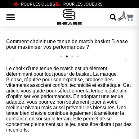
POUR LES CLUBS
POUR LES JOUEURS
Comment choisir une tenue de match basket B.ease
pour maximiser vos performances ?
Le choix d’une tenue de match est un élément
Nos chaussures
déterminant pour tout joueur de basket. La marque
B.ease, réputée pour son expertise, propose des
vêtements associant confort, technicité et esthétique. Cet
Confort et performance à prix accessible.
article vous guide pour sélectionner la tenue idéale afin
d’optimiser vos performances. En adoptant une tenue
adaptée, vous pourrez non seulement jouer à votre
meilleur niveau mais aussi prévenir les blessures. Une
Cliquez ici
tenue bien choisie contribue également à améliorer la
confiance en soi sur le terrain. Elle permet de se
concentrer pleinement sur le jeu sans être distrait par des
inconforts.