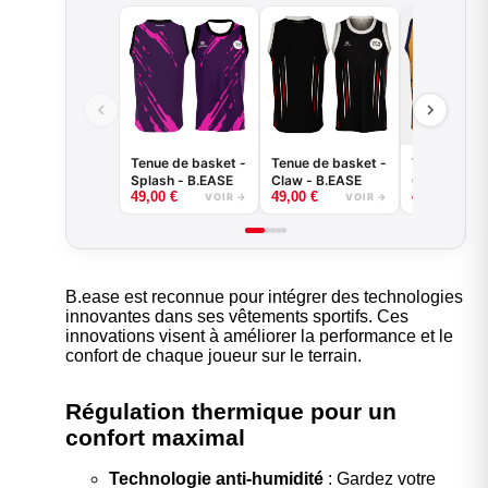
Tenue de basket -
Tenue de basket -
Tenue de ba
Splash - B.EASE
Claw - B.EASE
Griffe - B.
49,00
€
49,00
€
49,00
€
VOIR →
VOIR →
B.ease est reconnue pour intégrer des technologies
innovantes dans ses vêtements sportifs. Ces
innovations visent à améliorer la performance et le
confort de chaque joueur sur le terrain.
Régulation thermique pour un
confort maximal
Technologie anti-humidité
: Gardez votre