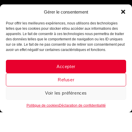
Gérer le consentement
Assistant B.EASE
● En ligne
Pour offrir les meilleures expériences, nous utilisons des technologies
INTÈGRE LA FAMILLE
telles que les cookies pour stocker et/ou accéder aux informations des
appareils. Le fait de consentir à ces technologies nous permettra de traiter
B•EASE
des données telles que le comportement de navigation ou les ID uniques
Reçois tous les mois, ta newsletter 100 % clubs de
sur ce site. Le fait de ne pas consentir ou de retirer son consentement peut
basketball
►
Conseils d’entrainement, exercices,
avoir un effet négatif sur certaines caractéristiques et fonctions.
nouveautés, lancement de produits
!
Inscrits-toi
maintenant !
Accepter
Messenger
·
Instagram
Refuser
Voir les préférences
1
Je m'inscris
Politique de cookies
Déclaration de confidentialité