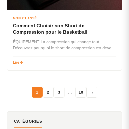
NON CLASSÉ
Comment Choisir son Short de
Compression pour le Basketball
ÉQUIPEMENT La compression qui change tout
Découvrez pourquoi le short de compression est devenu
indispensable sous votre maillot. MAINTIEN
MUSCULAIRE◆RÉCUPÉRATION◆COMPRESSION◆PE
Lire
RFORMANCE◆CONFORT◆MAINTIEN…
1
2
3
…
10
→
CATÉGORIES