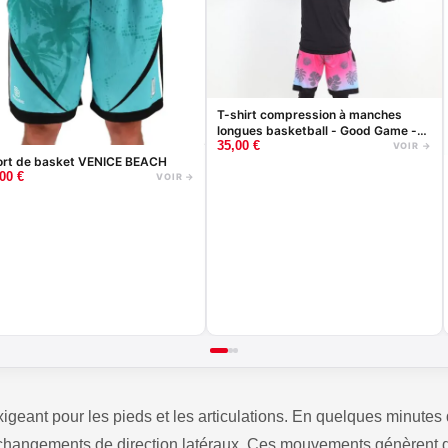
T-shirt compression à manches
longues basketball - Good Game -
35,00
€
Noir ou Blanc
VOIR →
ort de basket VENICE BEACH
,00
€
VOIR →
xigeant pour les pieds et les articulations. En quelques minutes
e changements de direction latéraux. Ces mouvements génèrent de