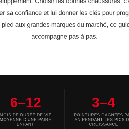
loppement. Choisir les bonnes chaussures, c’
er sa confiance et lui donner les clés pour prog
 pied aux grandes marques du marché, ce gui
accompagne pas à pas.
6–12
3–4
MOIS DE DURÉE DE VIE
POINTURES GAGNÉES P
MOYENNE D’UNE PAIRE
AN PENDANT LES PICS 
ENFANT
CROISSANCE