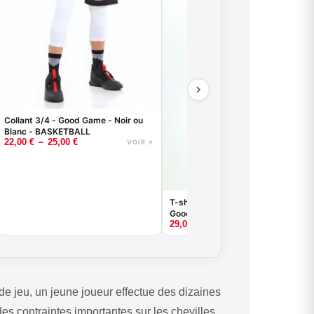
Collant 3/4 - Good Game - Noir ou
Blanc - BASKETBALL
–
22,00
€
25,00
€
VOIR →
T-shirt de compression basketball 
Good Game - Noir ou Blanc
29,00
€
VOIR
 de jeu, un jeune joueur effectue des dizaines
s contraintes importantes sur les chevilles,