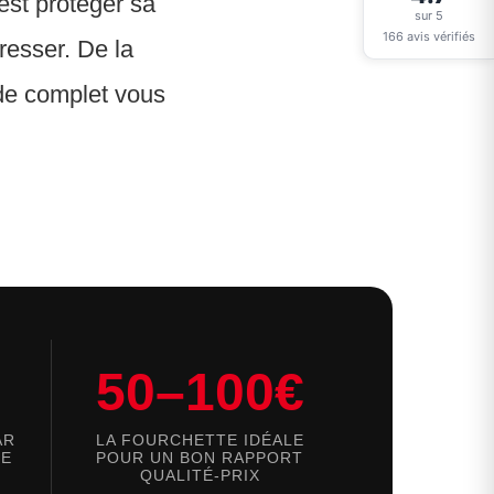
est protéger sa
sur 5
166 avis vérifiés
resser. De la
de complet vous
50–100€
AR
LA FOURCHETTE IDÉALE
DE
POUR UN BON RAPPORT
QUALITÉ-PRIX