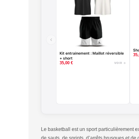
Sh
Kit entrainement : Maillot réversible
35
+ short
35,00
€
VOIR →
Le basketball est un sport particulièrement e
de sauts, de sprints, d’arrêts brusques et d