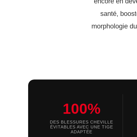
encore en déve
santé, boost
morphologie du
100%
DES BLESSURES CHEVILLE
ÉVITABLES AVEC UNE TIGE
ADAPTÉE