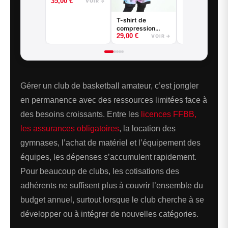
35,00
€
VOIR →
Game - Noir ou
Blanc
T-shirt de
compression
29,00
€
basketball - Good
VOIR →
Game - Noir ou
Blanc
Gérer un club de basketball amateur, c’est jongler
en permanence avec des ressources limitées face à
des besoins croissants. Entre les
licences FFBB,
les assurances obligatoires
, la location des
gymnases, l’achat de matériel et l’équipement des
équipes, les dépenses s’accumulent rapidement.
Pour beaucoup de clubs, les cotisations des
adhérents ne suffisent plus à couvrir l’ensemble du
budget annuel, surtout lorsque le club cherche à se
développer ou à intégrer de nouvelles catégories.