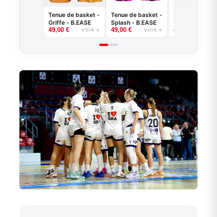
Tenue de basket -
Tenue de basket -
Tenue de baske
Griffe - B.EASE
Splash - B.EASE
Tiger - B.EASE
49,00
€
49,00
€
49,00
€
VOIR →
VOIR →
VOI