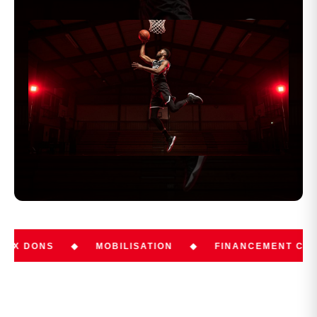
S
◆
MOBILISATION
◆
FINANCEMENT CLUB
◆