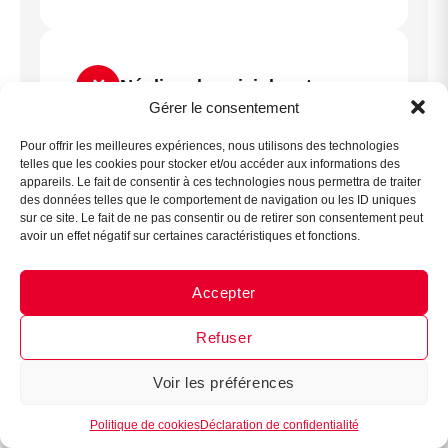
✕
Négliger le suivi donateurs
Assistant B.EASE
Gérer le consentement
● En ligne
Envoyer un appel aux dons et ne plus
Pour offrir les meilleures expériences, nous utilisons des technologies
telles que les cookies pour stocker et/ou accéder aux informations des
donner signe de vie une fois l’argent reçu
appareils. Le fait de consentir à ces technologies nous permettra de traiter
est l’erreur qui détruit la fidélisation. Un
des données telles que le comportement de navigation ou les ID uniques
sur ce site. Le fait de ne pas consentir ou de retirer son consentement peut
donateur sans retour ne donnera
avoir un effet négatif sur certaines caractéristiques et fonctions.
probablement pas à nouveau l’année
suivante.
Accepter
Messenger
·
Instagram
Mettez en place un processus rigoureux :
Refuser
accusé de réception immédiat, reçu fiscal
dans les délais légaux, et un bilan de fin
Voir les préférences
1
de saison envoyé à tous les donateurs
Politique de cookies
Déclaration de confidentialité
avec photos et résultats concrets.