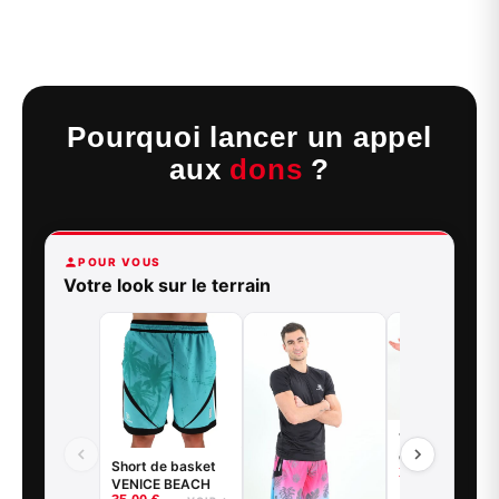
Pourquoi lancer un appel
aux
dons
?
POUR VOUS
Votre look sur le terrain
T-shirt
compression à
Short de basket
35,00
€
manches longu
VOI
VENICE BEACH
basketball - G