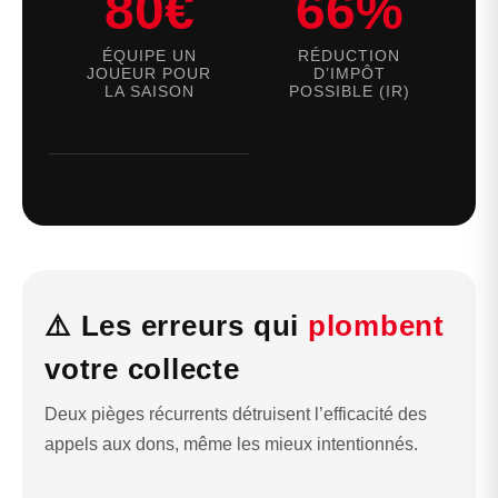
80€
66%
ÉQUIPE UN
RÉDUCTION
JOUEUR POUR
D’IMPÔT
LA SAISON
POSSIBLE (IR)
⚠️ Les erreurs qui
plombent
votre collecte
Deux pièges récurrents détruisent l’efficacité des
appels aux dons, même les mieux intentionnés.