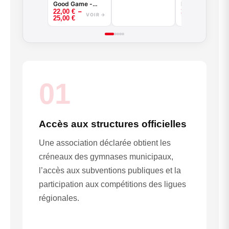
Good Game -
Maillot réversib
basketball -
–
22,00
€
35,00
€
Noir ou Blanc -
+ short
VOIR
Good Game -
VOIR →
25,00
€
BASKETBALL
Noir ou Blanc
01
Accès aux structures officielles
Une association déclarée obtient les
créneaux des gymnases municipaux,
l’accès aux subventions publiques et la
participation aux compétitions des ligues
régionales.