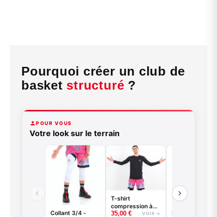
Pourquoi créer un club de
basket
structuré
?
POUR VOUS
Votre look sur le terrain
T-shirt
compression à
Collant 3/4 -
Kit entrainement
35,00
€
manches longues
VOIR →