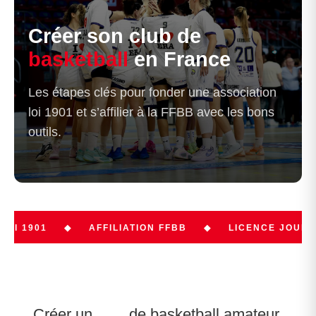
Créer son club de
basketball
en France
Les étapes clés pour fonder une association
loi 1901 et s’affilier à la FFBB avec les bons
outils.
◆
AFFILIATION FFBB
◆
LICENCE JOUEUR
◆
Créer un
club
de basketball amateur,