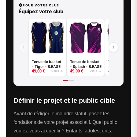
POUR VOTRE CLUB
Équipez votre club
Tenue de basket
Tenue de basket
Tenue de baske
- Tiger - B.EASE
- Splash - B.EASE
- Claw - B.EASE
49,00
€
49,00
€
49,00
€
VOIR →
VOIR →
VOIR
Définir le projet et le public cible
Avant de rédiger le moindre statut, posez les
fondations de votre projet associatif. Quel public
voulez-vous accueillir ? Enfants, adolescents,