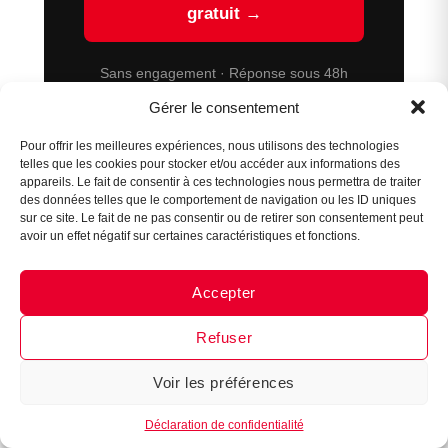
gratuit →
Sans engagement · Réponse sous 48h
Assistant B.EASE
Gérer le consentement
● En ligne
Pour offrir les meilleures expériences, nous utilisons des technologies
telles que les cookies pour stocker et/ou accéder aux informations des
appareils. Le fait de consentir à ces technologies nous permettra de traiter
des données telles que le comportement de navigation ou les ID uniques
Articles liés
sur ce site. Le fait de ne pas consentir ou de retirer son consentement peut
Équipement club de basket : comment
avoir un effet négatif sur certaines caractéristiques et fonctions.
équiper ses équipes avec un budget
maîtrisé
Recruter et fidéliser des bénévoles dans
Accepter
Messenger
·
Instagram
un club de basket : conseils et bonnes
pratiques
Refuser
Organisation d'une saison de basket
amateur : planning, calendrier et gestion
des matchs
Voir les préférences
1
Déclaration de confidentialité