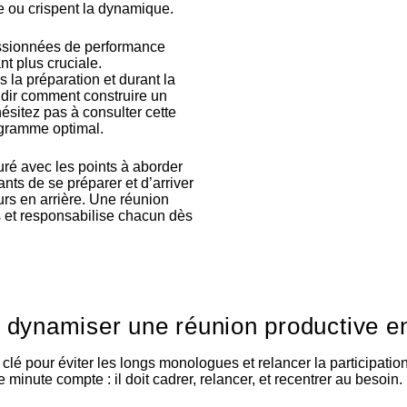
e ou crispent la dynamique.
assionnées de performance
t plus cruciale.
la préparation et durant la
ndir comment construire un
hésitez pas à consulter cette
igramme optimal
.
turé avec les points à aborder
nts de se préparer et d’arriver
tours en arrière. Une réunion
s et responsabilise chacun dès
 dynamiser une réunion productive e
clé pour éviter les longs monologues et relancer la participation.
inute compte : il doit cadrer, relancer, et recentrer au besoin.