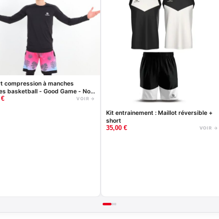
rt compression à manches
es basketball - Good Game - Noir
0
€
anc
VOIR →
Kit entrainement : Maillot réversible +
short
35,00
€
VOIR →