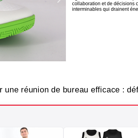
collaboration et de décisions 
interminables qui drainent éne
Texti
 une réunion de bureau efficace : défin
bas
Soigne ton st