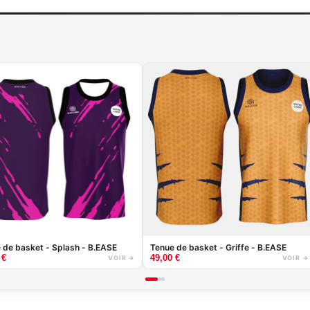
 de basket - Splash - B.EASE
Tenue de basket - Griffe - B.EASE
0
€
49,00
€
VOIR →
VOIR →