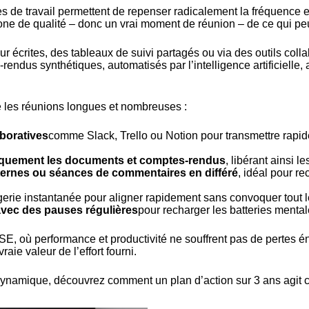
 de travail permettent de repenser radicalement la fréquence et 
ne de qualité – donc un vrai moment de réunion – de ce qui peu
 écrites, des tableaux de suivi partagés ou via des outils coll
-rendus synthétiques, automatisés par l’intelligence artificielle,
re les réunions longues et nombreuses :
aboratives
comme Slack, Trello ou Notion pour transmettre rapide
atiquement les documents et comptes-rendus
, libérant ainsi l
internes ou séances de commentaires en différé
, idéal pour re
erie instantanée pour aligner rapidement sans convoquer tout 
vec des pauses régulières
pour recharger les batteries mental
ASE, où performance et productivité ne souffrent pas de pertes
vraie valeur de l’effort fourni.
 dynamique, découvrez comment
un plan d’action sur 3 ans agit