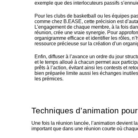
exemple que des interlocuteurs passifs s’ennui
Pour les clubs de basketball ou les équipes p
comme chez B.EASE, cette précision est d’autan
L’engagement de chaque membre, à la fois dans 
réunion, crée une vraie synergie. Pour approfo
organigramme efficace et identifier les rôles, n’
ressource précieuse sur
la création d’un organ
Enfin, diffuser à l’avance un ordre du jour struc
et le temps alloué à chacun permet aux participa
prêts à l’action, évitant ainsi les contests et re
bien préparée limite aussi les échanges inutile
les prémices.
Techniques d’animation pour
Une fois la réunion lancée, l’animation devient la 
important que dans une réunion courte où chaque m