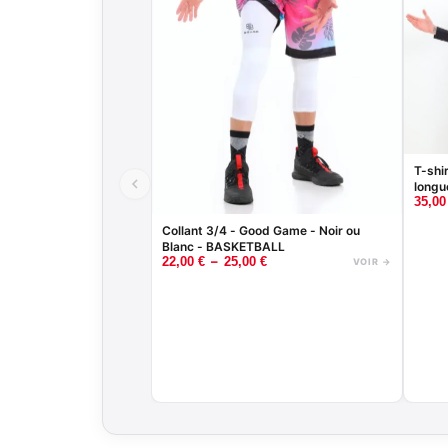
T-shi
longu
35,0
ou Bl
Collant 3/4 - Good Game - Noir ou
Blanc - BASKETBALL
–
22,00
€
25,00
€
VOIR →