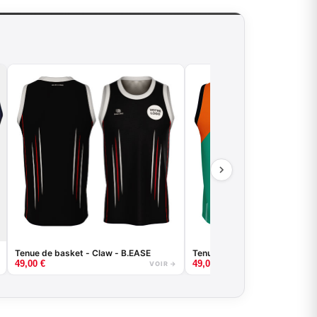
Tenue de basket - Claw - B.EASE
Tenue de basket - Abstract -
49,00
€
49,00
€
VOIR →