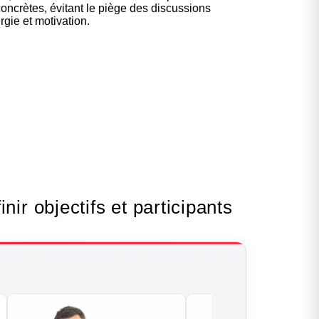
concrètes, évitant le piège des discussions
rgie et motivation.
le pour les
ir objectifs et participants
ketteurs
yle sur et en dehors des
terrains
Cliquer ici