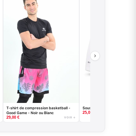
Sous-short de compression
T-shirt de compression basketball -
25,00
€
Good Game - Noir ou Blanc
29,00
€
VOIR →