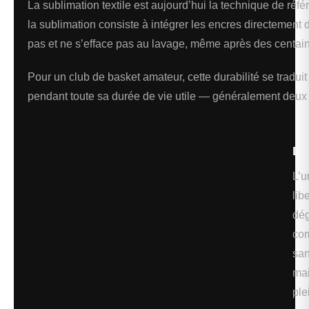
La sublimation textile est aujourd’hui la technique de réf
la sublimation consiste à intégrer les encres directement d
pas et ne s’efface pas au lavage, même après des centa
Pour un club de basket amateur, cette durabilité se tradui
pendant toute sa durée de vie utile — généralement deux à 
De
L’u
lib
dég
com
san
mai
ple