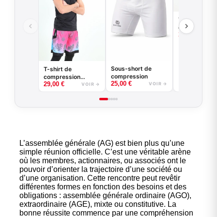
T-shirt
compression 
35,00
€
manches lon
basketball -
Game - Noir 
Blanc
Sous-short de
T-shirt de
compression
compression
25,00
€
29,00
€
basketball - Good
VOIR →
VOIR →
Game - Noir ou
Blanc
L’assemblée générale (AG) est bien plus qu’une
simple réunion officielle. C’est une véritable arène
où les membres, actionnaires, ou associés ont le
pouvoir d’orienter la trajectoire d’une société ou
d’une organisation. Cette rencontre peut revêtir
différentes formes en fonction des besoins et des
obligations : assemblée générale ordinaire (AGO),
extraordinaire (AGE), mixte ou constitutive. La
bonne réussite commence par une compréhension