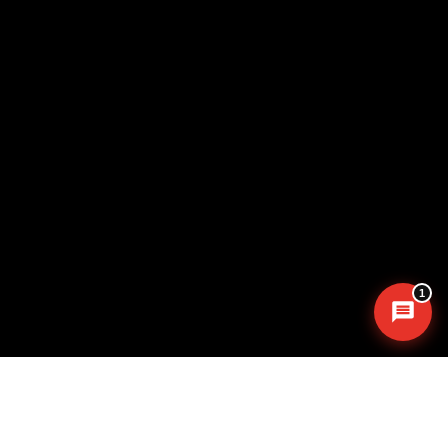
Assistant B.EASE
● En ligne
Messenger
·
Instagram
1