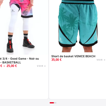
Short de basket VENICE BEACH
nt 3/4 - Good Game - Noir ou
35,00
€
VOIR →
 - BASKETBALL
–
0
€
25,00
€
VOIR →