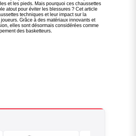
les et les pieds. Mais pourquoi ces chaussettes
e atout pour éviter les blessures ? Cet article
ssettes techniques et leur impact sur la
s joueurs. Grâce à des matériaux innovants et
ion, elles sont désormais considérées comme
ipement des basketteurs.
le pour les
ketteurs
yle sur et en dehors des
terrains