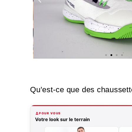
Nos
chaussures
Qu'est-ce que des chaussett
Confort et performance à
POUR VOUS
prix accessible.
Votre look sur le terrain