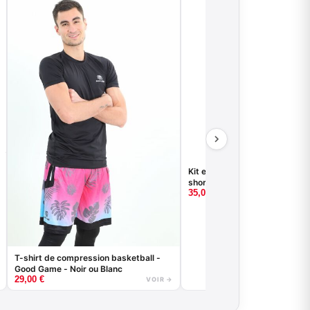
Cliquer ici
Kit entrainement : Maillot réversible +
short
35,00
€
T-shirt de compression basketball -
Good Game - Noir ou Blanc
29,00
€
VOIR →