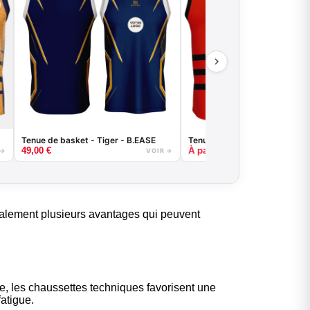
Tenue de basket - Tiger - B.EASE
Tenue de basket - 3 Lines - B
À partir de
49,00
€
39,00
€
 →
VOIR →
galement plusieurs avantages qui peuvent
re, les chaussettes techniques favorisent une
fatigue.