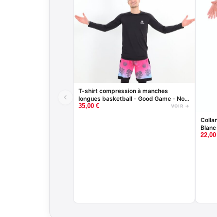
Cliquez ici
T-shirt compression à manches
longues basketball - Good Game - Noir
35,00
€
ou Blanc
VOIR →
Colla
Blanc
22,0