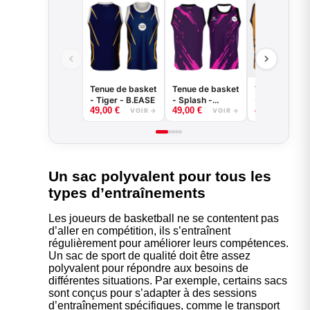
Tenue de basket
Tenue de basket
Tenue de bas
- Tiger - B.EASE
- Splash -
- Griffe - B.E
49,00
€
49,00
€
49,00
€
B.EASE
VOIR →
VOIR →
VOI
Un sac polyvalent pour tous les
types d’entraînements
Les joueurs de basketball ne se contentent pas
d’aller en compétition, ils s’entraînent
régulièrement pour améliorer leurs compétences.
Un sac de sport de qualité doit être assez
polyvalent pour répondre aux besoins de
différentes situations. Par exemple, certains sacs
sont conçus pour s’adapter à des sessions
d’entraînement spécifiques, comme le transport