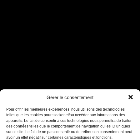
Gérer le consentement
Assistant B.EASE
● En ligne
Pour offrir les meilleures expériences, nous utilisons des technologies
telles que les cookies pour stocker et/ou accéder aux informations des
appareils. Le fait de consentir à ces technologies nous permettra de traiter
des données telles que le comportement de navigation ou les ID uniques
sur ce site. Le fait de ne pas consentir ou de retirer son consentement peut
avoir un effet négatif sur certaines caractéristiques et fonctions.