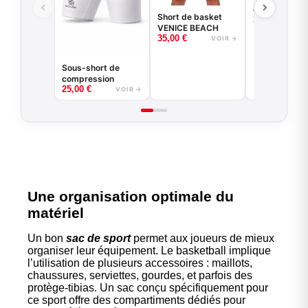
compression 
Short de basket
35,00
€
manches lon
VENICE BEACH
basketball -
35,00
€
VOIR →
Game - Noir 
Blanc
Sous-short de
compression
25,00
€
VOIR →
Une organisation optimale du
matériel
Un bon
sac de sport
permet aux joueurs de mieux
organiser leur équipement. Le basketball implique
l’utilisation de plusieurs accessoires : maillots,
chaussures, serviettes, gourdes, et parfois des
protège-tibias. Un sac conçu spécifiquement pour
ce sport offre des compartiments dédiés pour