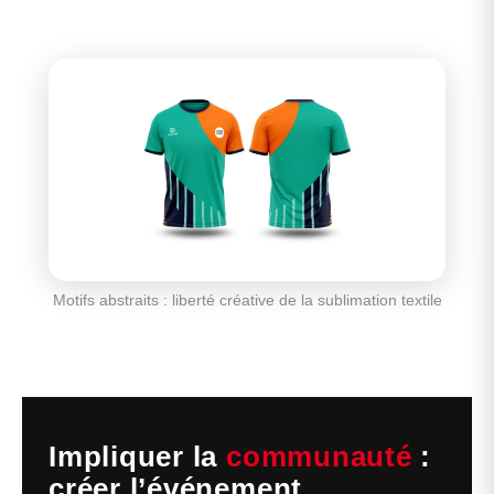
Motifs abstraits : liberté créative de la sublimation textile
Impliquer la
communauté
:
créer l’événement