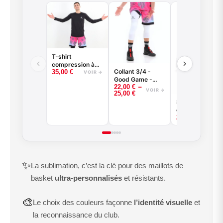
T-shirt
compression à
Collant 3/4 -
35,00
€
manches longues
VOIR →
Good Game -
basketball -
–
22,00
€
Noir ou Blanc -
Good Game -
VOIR →
25,00
€
BASKETBALL
Noir ou Blanc
Sous-short de
compression
25,00
€
VOIR
✨
La sublimation, c’est la clé pour des maillots de
basket
ultra-personnalisés
et résistants.
🎨
Le choix des couleurs façonne
l’identité visuelle
et
la reconnaissance du club.