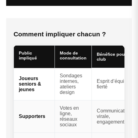
Comment impliquer chacun ?
Public
Mode de
Bénéfice pour le
impliqué
consultation
club
Sondages
Joueurs
internes,
Esprit d’équipe,
seniors &
ateliers
fierté
jeunes
design
Votes en
Communication
ligne,
Supporters
virale,
réseaux
engagement
sociaux