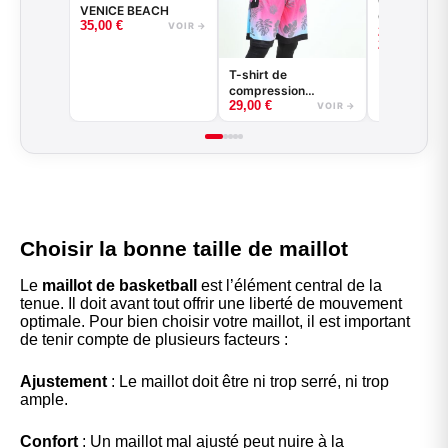
Collant 3/4
VENICE BEACH
Game - Noir
35,00
€
VOIR →
–
22,00
€
- BASKETB
25,00
€
T-shirt de
compression
29,00
€
basketball - Good
VOIR →
Game - Noir ou Blanc
Choisir la bonne taille de maillot
Le
maillot de basketball
est l’élément central de la
tenue. Il doit avant tout offrir une liberté de mouvement
optimale. Pour bien choisir votre maillot, il est important
de tenir compte de plusieurs facteurs :
Ajustement
: Le maillot doit être ni trop serré, ni trop
ample.
Confort
: Un maillot mal ajusté peut nuire à la