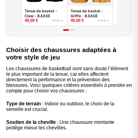
Tenue de basket -
Tenue de basket -
Tenue de ba
Claw - B.EASE
Griffe - B.EASE
Splash - B.
49,00
€
49,00
€
49,00
€
VOIR →
VOIR →
Choisir des chaussures adaptées à
votre style de jeu
Les chaussures de basketball sont sans doute l’élément
le plus important de la tenue, car elles affectent
directement la performance et la prévention des
blessures. Voici quelques critères essentiels à prendre en
compte pour choisir vos chaussures :
Type de terrain
: Indoor ou outdoor, le choix de la
semelle est crucial.
Soutien de la cheville
: Une chaussure montante
protège mieux les chevilles.