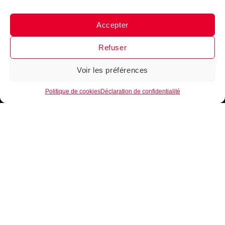
maintenant !
Accepter
Messenger
·
Instagram
Refuser
Je m'inscris
Voir les préférences
1
Politique de cookies
Déclaration de confidentialité