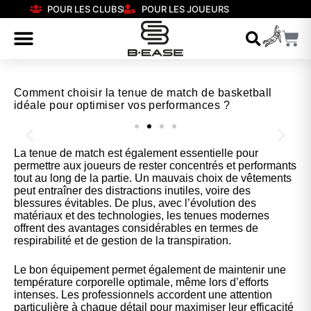
POUR LES CLUBS
POUR LES JOUEURS
Comment choisir la tenue de match de basketball
idéale pour optimiser vos performances ?
La tenue de match est également essentielle pour
Nos chaussures
permettre aux joueurs de rester concentrés et performants
tout au long de la partie. Un mauvais choix de vêtements
peut entraîner des distractions inutiles, voire des
Confort et performance à prix accessible.
blessures évitables. De plus, avec l’évolution des
matériaux et des technologies, les tenues modernes
offrent des avantages considérables en termes de
respirabilité et de gestion de la transpiration.
Cliquez ici
Le bon équipement permet également de maintenir une
température corporelle optimale, même lors d’efforts
intenses. Les professionnels accordent une attention
particulière à chaque détail pour maximiser leur efficacité