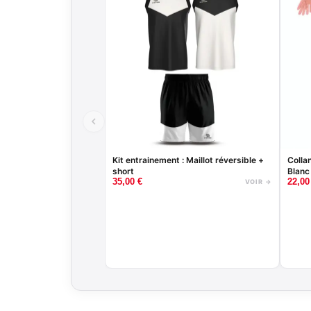
Kit entrainement : Maillot réversible +
Colla
short
Blanc
35,00
€
22,0
VOIR →