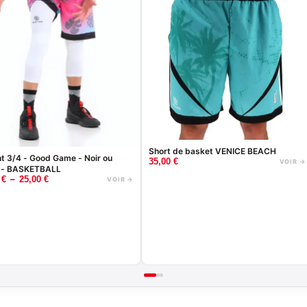
Short de basket VENICE BEACH
nt 3/4 - Good Game - Noir ou
35,00
€
VOIR →
 - BASKETBALL
–
0
€
25,00
€
VOIR →