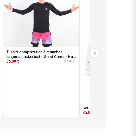
T-shirt compression à manches
longues basketball - Good Game - Noir
35,00
€
ou Blanc
VOIR →
Sous-short de compression
25,00
€