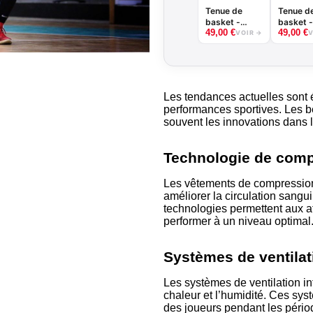
Tenue de
Tenue d
basket -
basket -
49,00
€
49,00
€
Griffe -
Tiger -
VOIR →
V
B.EASE
B.EASE
Les tendances actuelles sont 
performances sportives. Les be
souvent les innovations dans l
Technologie de com
Les vêtements de compression
améliorer la circulation sangu
technologies permettent aux a
performer à un niveau optimal
Systèmes de ventila
Les systèmes de ventilation in
chaleur et l’humidité. Ces sys
des joueurs pendant les périod