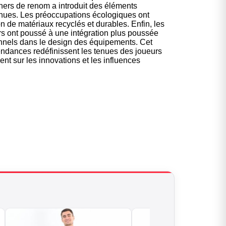
ners de renom a introduit des éléments
tenues. Les préoccupations écologiques ont
on de matériaux recyclés et durables. Enfin, les
urs ont poussé à une intégration plus poussée
onnels dans le design des équipements. Cet
endances redéfinissent les tenues des joueurs
ent sur les innovations et les influences
le pour les
ketteurs
yle sur et en dehors des
terrains
Cliquer ici