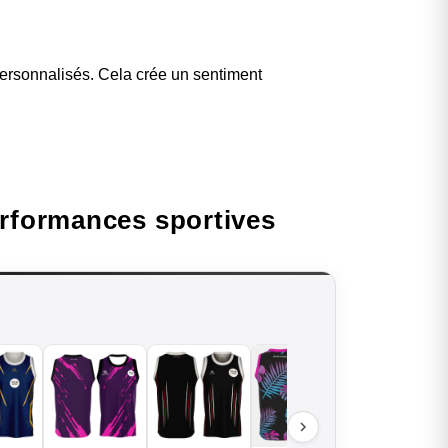
personnalisés. Cela crée un sentiment
erformances sportives
Tenue de
basket -
49,00
€
Eagle -
VOIR →
B.EASE