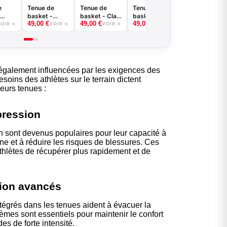
e
Tenue de
Tenue de
Tenue de
basket -
basket - Claw
basket - Vice
49,00
€
49,00
€
49,00
€
Splash -
- B.EASE
- B.EASE
OIR →
VOIR →
VOIR →
VOIR →
B.EASE
également influencées par les exigences des
soins des athlètes sur le terrain dictent
eurs tenues :
pression
 sont devenus populaires pour leur capacité à
ine et à réduire les risques de blessures. Ces
thlètes de récupérer plus rapidement et de
.
tion avancés
tégrés dans les tenues aident à évacuer la
tèmes sont essentiels pour maintenir le confort
es de forte intensité.