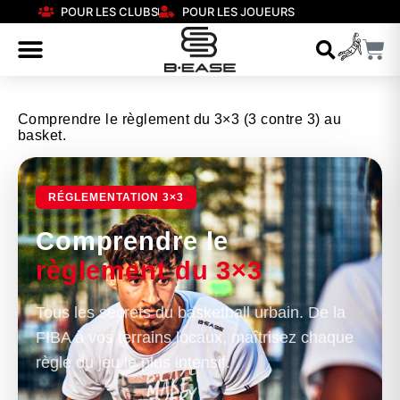
POUR LES CLUBS
POUR LES JOUEURS
Comprendre le règlement du 3×3 (3 contre 3) au
basket.
RÉGLEMENTATION 3×3
Comprendre le
règlement du 3×3
Tous les secrets du basketball urbain. De la
FIBA à vos terrains locaux, maîtrisez chaque
règle du jeu le plus intensif.