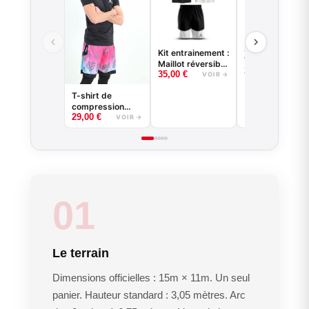
Short de basket
Kit entrainement :
VENICE BEACH
Maillot réversible
35,00
€
VOIR
35,00
€
+ short
VOIR →
T-shirt de
compression
29,00
€
basketball -
VOIR →
Good Game -
Noir ou Blanc
01
Le terrain
Dimensions officielles : 15m × 11m. Un seul
panier. Hauteur standard : 3,05 mètres. Arc