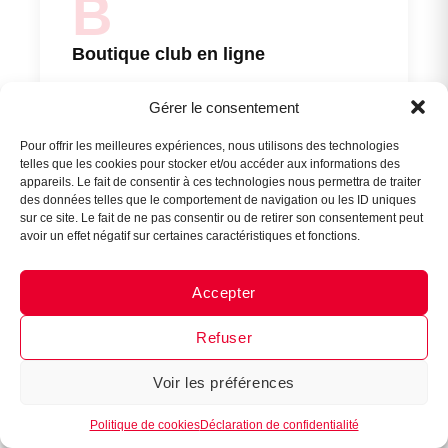
B
Boutique club en ligne
Certains clubs mettent en place une boutique
Assistant B.EASE
Gérer le consentement
● En ligne
en ligne permettant à chaque joueur ou famille
de commander directement les tenues à leur
Pour offrir les meilleures expériences, nous utilisons des technologies
nom. Ce modèle soulage la trésorerie du club,
telles que les cookies pour stocker et/ou accéder aux informations des
appareils. Le fait de consentir à ces technologies nous permettra de traiter
qui n’avance plus les fonds pour l’équipement
des données telles que le comportement de navigation ou les ID uniques
individuel.
sur ce site. Le fait de ne pas consentir ou de retirer son consentement peut
avoir un effet négatif sur certaines caractéristiques et fonctions.
Accepter
Messenger
·
Instagram
Refuser
C
Voir les préférences
1
Partenariats marques
Politique de cookies
Déclaration de confidentialité
Certaines marques spécialisées proposent