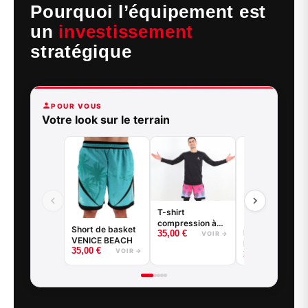
Pourquoi l’équipement est
un
investissement
stratégique
POUR VOUS
Votre look sur le terrain
T-shirt
compression à
Short de basket
Kit entrainement
35,00
€
manches longues
VOIR →
VENICE BEACH
Maillot réversib
basketball -
35,00
€
VOIR →
35,00
€
+ short
VOIR
Good Game -
Noir ou Blanc