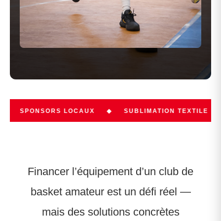
ORS LOCAUX
◆
SUBLIMATION TEXTILE
◆
FINANCE
Financer l’équipement d’un club de
basket amateur est un défi réel —
mais des solutions concrètes