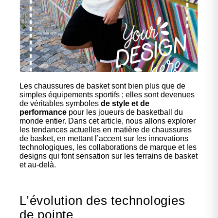
Les chaussures de basket sont bien plus que de
Personnalise en
simples équipements sportifs ; elles sont devenues
ligne
de véritables symboles
de style et de
performance
pour les joueurs de basketball du
monde entier. Dans cet article, nous allons explorer
Créez ton design en ligne sur notre
les tendances actuelles en matière de chaussures
textile et personnalise à ton style !
de basket, en mettant l’accent sur les innovations
technologiques, les collaborations de marque et les
designs qui font sensation sur les terrains de basket
et au-delà.
Cliquer ici
L’évolution des technologies
de pointe