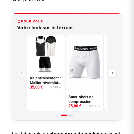
POUR VOUS
Votre look sur le terrain
Short de baske
Kit entrainement :
VENICE BEACH
Maillot réversible
35,00
€
VOI
35,00
€
+ short
VOIR →
Sous-short de
compression
25,00
€
VOIR →
Les fabricants de
chaussures de basket
rivalisent