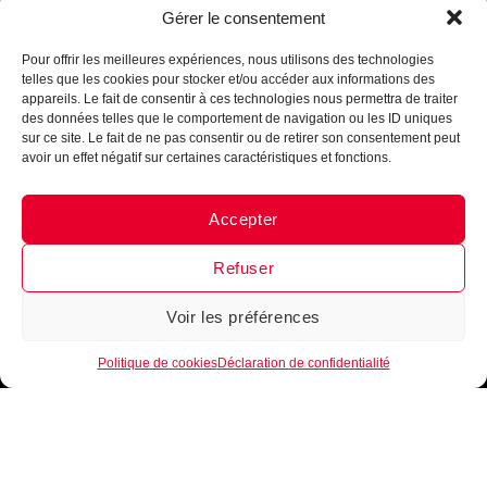
Gérer le consentement
Assistant B.EASE
● En ligne
Je m'inscris
Pour offrir les meilleures expériences, nous utilisons des technologies
telles que les cookies pour stocker et/ou accéder aux informations des
appareils. Le fait de consentir à ces technologies nous permettra de traiter
des données telles que le comportement de navigation ou les ID uniques
sur ce site. Le fait de ne pas consentir ou de retirer son consentement peut
avoir un effet négatif sur certaines caractéristiques et fonctions.
Accepter
Messenger
·
Instagram
Refuser
Voir les préférences
1
Politique de cookies
Déclaration de confidentialité