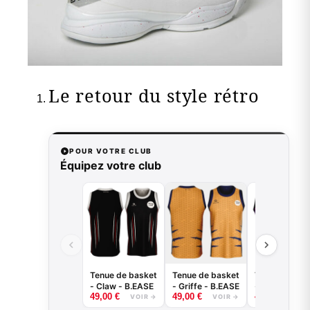
Le retour du style rétro
POUR VOTRE CLUB
Équipez votre club
Tenue de basket
Tenue de basket
Tenue de bas
- Claw - B.EASE
- Griffe - B.EASE
- Splash -
49,00
€
49,00
€
49,00
€
B.EASE
VOIR →
VOIR →
VOI