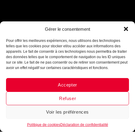
Gérer le consentement
Assistant B.EASE
● En ligne
Pour offrir les meilleures expériences, nous utilisons des technologies
telles que les cookies pour stocker et/ou accéder aux informations des
appareils. Le fait de consentir à ces technologies nous permettra de traiter
des données telles que le comportement de navigation ou les ID uniques
sur ce site. Le fait de ne pas consentir ou de retirer son consentement peut
INTÈGRE LA FAMILLE
avoir un effet négatif sur certaines caractéristiques et fonctions.
B•EASE
Accepter
Reçois tous les mois, ta newsletter 100 % clubs de
Messenger
·
Instagram
basketball
►
Conseils d’entrainement, exercices,
nouveautés, lancement de produits
!
Inscrits-toi
Refuser
maintenant !
Voir les préférences
1
Politique de cookies
Déclaration de confidentialité