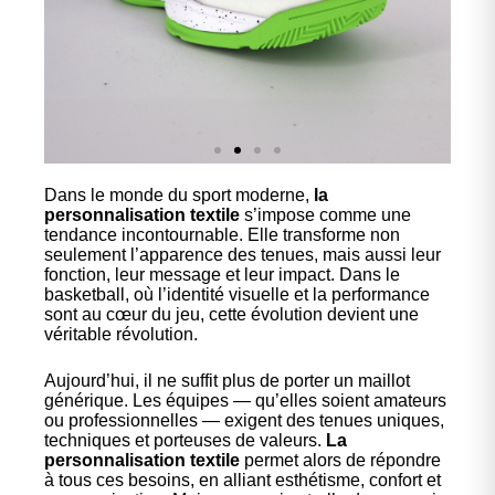
Dans le monde du sport moderne,
la
Nos
personnalisation textile
s’impose comme une
chaussures
tendance incontournable. Elle transforme non
seulement l’apparence des tenues, mais aussi leur
fonction, leur message et leur impact. Dans le
Confort et performance à
basketball, où l’identité visuelle et la performance
prix accessible.
sont au cœur du jeu, cette évolution devient une
véritable révolution.
Cliquez ici
Aujourd’hui, il ne suffit plus de porter un maillot
générique. Les équipes — qu’elles soient amateurs
ou professionnelles — exigent des tenues uniques,
techniques et porteuses de valeurs.
La
personnalisation textile
permet alors de répondre
à tous ces besoins, en alliant esthétisme, confort et