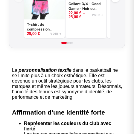
35,00
€
manches lon
Collant 3/4 - Good
basketball -
Game - Noir ou
–
Game - Noir 
22,00
€
Blanc -
VOIR →
25,00
€
Blanc
BASKETBALL
T-shirt de
compression
29,00
€
basketball - Good
VOIR →
Game - Noir ou
Blanc
La
personnalisation textile
dans le basketball ne
se limite plus à un choix esthétique. Elle est
devenue un outil stratégique pour les clubs, les
marques et même les joueurs amateurs. Désormais,
l’unicité des tenues est synonyme d’identité, de
performance et de marketing.
Affirmation d’une identité forte
Représenter les couleurs du club avec
fierté