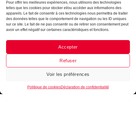
Pour offrir les meilleures expériences, nous utilisons des technologies
telles que les cookies pour stocker et/ou accéder aux informations des
appareils. Le fait de consentir à ces technologies nous permettra de traiter
des données telles que le comportement de navigation ou les ID uniques
sur ce site. Le fait de ne pas consentir ou de retirer son consentement peut
avoir un effet négatif sur certaines caractéristiques et fonctions.
INTÈGRE LA FAMILLE
Accepter
Messenger
·
Instagram
B•EASE
Refuser
Reçois tous les mois, ta newsletter 100 % clubs de
basketball
►
Conseils d’entrainement, exercices,
nouveautés, lancement de produits
!
Inscrits-toi
Voir les préférences
1
maintenant !
Politique de cookies
Déclaration de confidentialité
Je m'inscris