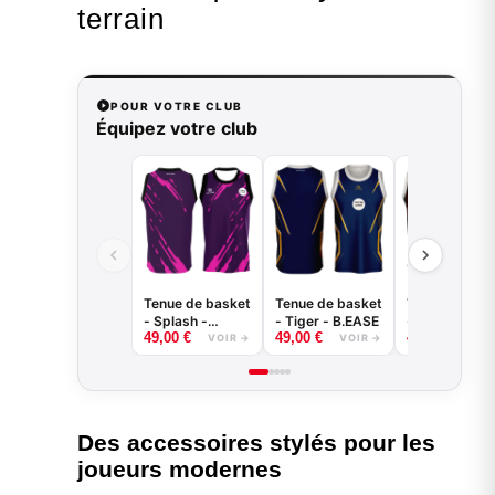
terrain
POUR VOTRE CLUB
Équipez votre club
Tenue de basket
Tenue de basket
Tenue de bas
- Splash -
- Tiger - B.EASE
- Claw - B.EA
49,00
€
49,00
€
49,00
€
B.EASE
VOIR →
VOIR →
VOI
Des accessoires stylés pour les
joueurs modernes