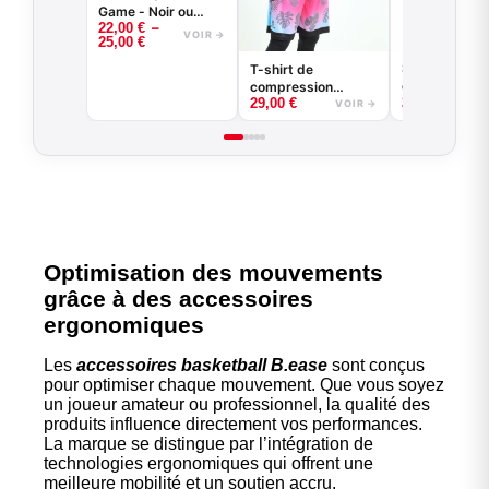
Game - Noir ou
–
22,00
€
Blanc -
VOIR →
25,00
€
BASKETBALL
Sous-short d
T-shirt de
compression
compression
25,00
€
29,00
€
basketball - Good
VOIR →
Game - Noir ou
Blanc
Optimisation des mouvements
grâce à des accessoires
ergonomiques
Les
accessoires basketball B.ease
sont conçus
pour optimiser chaque mouvement. Que vous soyez
un joueur amateur ou professionnel, la qualité des
produits influence directement vos performances.
La marque se distingue par l’intégration de
technologies ergonomiques qui offrent une
meilleure mobilité et un soutien accru.