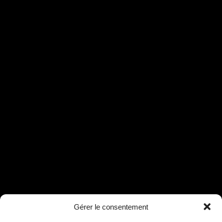
Gérer le consentement
Assistant B.EASE
● En ligne