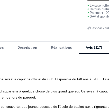
✓
Livraison off
✓
Retours gratu
✓
Paiement 10
✓
SAV disponibl
🏀
Cashback fidé
es
Description
Réalisations
Avis (117)
 ce sweat à capuche officiel du club. Disponible du 6/8 ans au 4XL, il s'a
 d’appartenir à quelque chose de plus grand que soi. Ce sweat à capuche 
er en dehors du parquet.
 est couverte, des jeunes pousses de l’école de basket aux dirigeants 