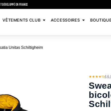
T DÉVELOPPÉ EN FRANCE
VÊTEMENTS CLUB
ACCESSOIRES
BOUTIQU
satia Unitas Schiltigheim
★★★★½
4,6 
Swea
bicol
Schi