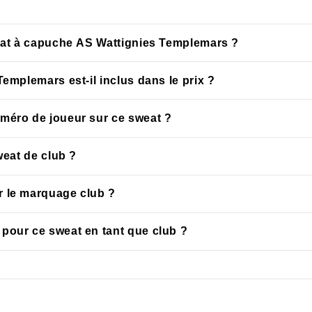
weat à capuche AS Wattignies Templemars ?
/10 ans, 10/12 ans, 12/14 ans) et en tailles adulte (XS, S, M, L, 
emplemars est-il inclus dans le prix ?
club intégré dès la fabrication. Le prix affiché inclut la personn
méro de joueur sur ce sweat ?
Pour une personnalisation individuelle (prénom, numéro), conta
weat de club ?
es et les éventuels délais supplémentaires.
le volume de la commande. En règle générale, comptez 2 à 4 se
r le marquage club ?
votre achat.
s, sans assouplissant, et d'éviter le sèche-linge à haute tempéra
pour ce sweat en tant que club ?
ur la boutique en ligne du club, sans minimum de commande imp
dier les conditions applicables.