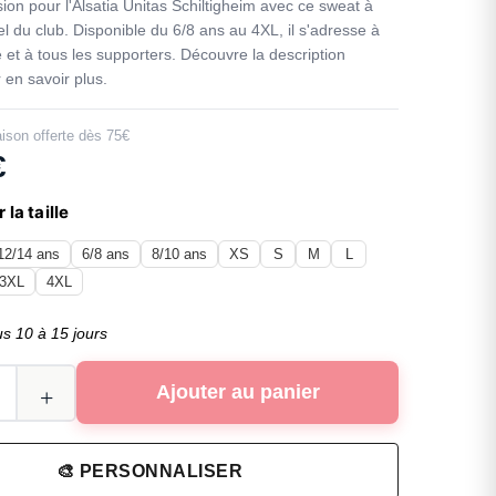
sion pour l'Alsatia Unitas Schiltigheim avec ce sweat à
el du club. Disponible du 6/8 ans au 4XL, il s'adresse à
le et à tous les supporters. Découvre la description
 en savoir plus.
aison offerte dès 75€
€
 la taille
12/14 ans
6/8 ans
8/10 ans
XS
S
M
L
3XL
4XL
us 10 à 15 jours
Ajouter au panier
🎨 PERSONNALISER