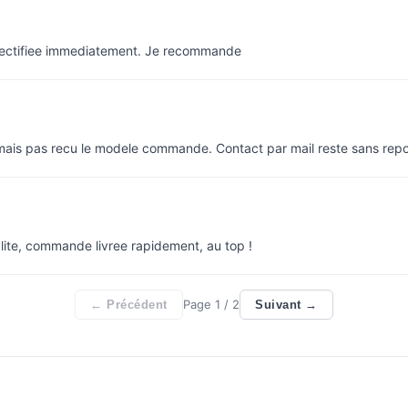
rectifiee immediatement. Je recommande
 mais pas recu le modele commande. Contact par mail reste sans rep
lite, commande livree rapidement, au top !
Page
1
/ 2
← Précédent
Suivant →