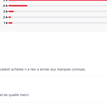
4★
3★
2★
1★
e basket achetee n a rien a envier aux marques connues.
el de qualite merci