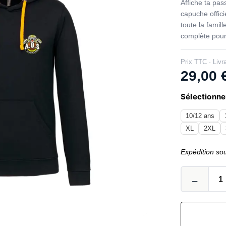
Affiche ta pas
capuche offici
toute la famil
complète pour
Prix TTC · Livr
29,00
Sélectionner
10/12 ans
XL
2XL
Expédition so