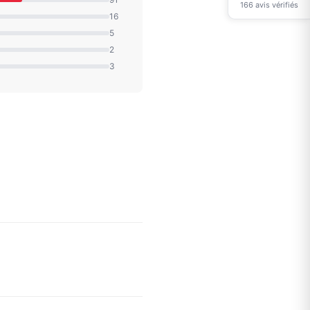
166 avis vérifiés
16
5
2
3