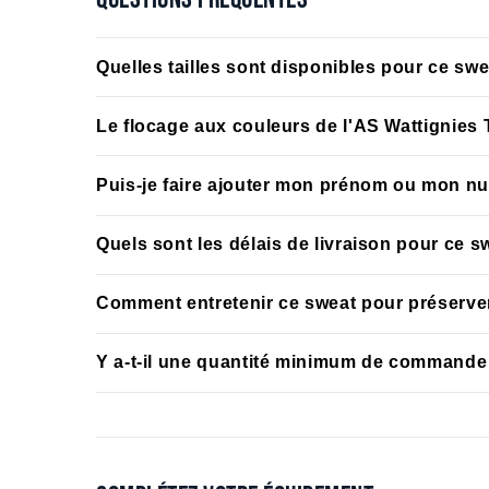
Quelles tailles sont disponibles pour ce s
Le sweat est disponible en tailles enfant (6/8 ans, 8
Le flocage aux couleurs de l'AS Wattignies T
du club, des jeunes pousses aux seniors.
Oui, le sweat est livré avec le marquage officiel du 
Puis-je faire ajouter mon prénom ou mon nu
Templemars, sans supplément.
Ce modèle est conçu avec le design club standard. 
Quels sont les délais de livraison pour ce s
service client afin de vérifier les options disponibl
Les délais varient selon le stock disponible et 
Comment entretenir ce sweat pour préserve
communiquera un délai précis à la confirmation de 
Il est recommandé de laver le sweat à 30°C à l'enver
Y a-t-il une quantité minimum de commande 
tenue du coloris noir sur la durée.
Ce produit est disponible à l'unité directement s
préférentiel, rapprochez-vous de B.EASE afin d'étu