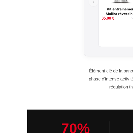
Kit entrainemen
Maillot réversib
35,00
€
short
Élément clé de la pano
phase d’intense activi
régulation t
70%