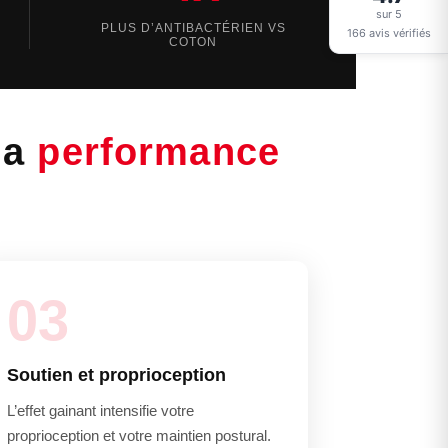
sur 5
PLUS D’ANTIBACTÉRIEN VS
166 avis vérifiés
COTON
la
performance
03
Soutien et proprioception
L’effet gainant intensifie votre
proprioception et votre maintien postural.