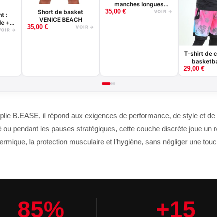
manches longues
35,00
€
Short de basket
basketball - Good
VOIR →
t :
VENICE BEACH
Game - Noir ou Blanc
le +
35,00
€
VOIR →
VOIR →
T-shirt de
basketba
29,00
€
Game - No
plie B.EASE, il répond aux exigences de performance, de style et de 
té ou pendant les pauses stratégiques, cette couche discrète joue un r
hermique, la protection musculaire et l’hygiène, sans négliger une touch
85%
+15