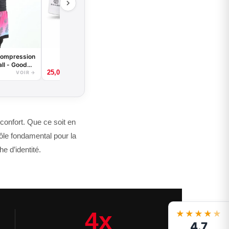
Sous-short de
 compression
compression
ll - Good
25,00
€
ir ou Blanc
VOIR →
VOIR →
confort. Que ce soit en
ôle fondamental pour la
e d’identité.
4x
★★★★
★
4.7