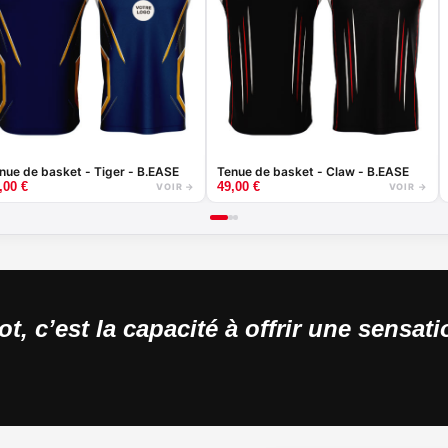
nue de basket - Tiger - B.EASE
Tenue de basket - Claw - B.EASE
,00
€
49,00
€
VOIR →
VOIR →
t, c’est la capacité à offrir une sensat