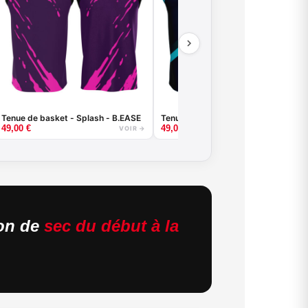
Tenue de basket - Splash - B.EASE
Tenue de basket - Ribbon - B.EASE
49,00
€
49,00
€
VOIR →
VOIR →
ion de
sec du début à la