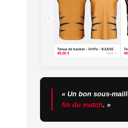
Tenue de basket - Griffe - B.EASE
Te
49,00
€
49
VOIR →
« Un bon sous-maillo
fin du match
. »