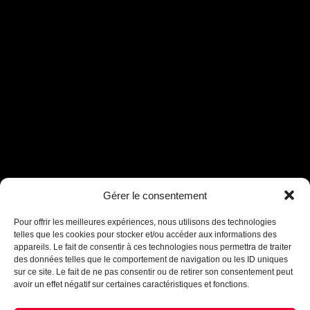
Assistant B.EASE
Gérer le consentement
● En ligne
Pour offrir les meilleures expériences, nous utilisons des technologies
telles que les cookies pour stocker et/ou accéder aux informations des
appareils. Le fait de consentir à ces technologies nous permettra de traiter
des données telles que le comportement de navigation ou les ID uniques
sur ce site. Le fait de ne pas consentir ou de retirer son consentement peut
avoir un effet négatif sur certaines caractéristiques et fonctions.