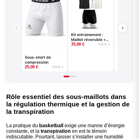
Short de ba
Kit entrainement :
VENICE BE
Maillot réversible +
35,00
€
35,00
€
short
VOIR →
Sous-short de
compression
25,00
€
VOIR →
Rôle essentiel des sous-maillots dans
la régulation thermique et la gestion de
la transpiration
La pratique du
basketball
exige une manne d’énergie
constante, et la
transpiration
en est le témoin
indiscutable. Pourtant, laisser s’installer une humidité