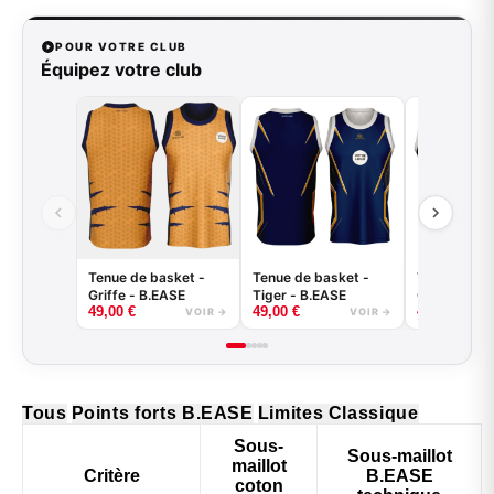
POUR VOTRE CLUB
Équipez votre club
Tenue de basket -
Tenue de basket -
Tenue de ba
Griffe - B.EASE
Tiger - B.EASE
Claw - B.E
49,00
€
49,00
€
49,00
€
VOIR →
VOIR →
Tous
Points forts B.EASE
Limites Classique
Sous-
Sous-maillot
maillot
Critère
B.EASE
coton