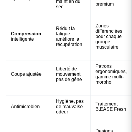
maintien du
premium
sec
Zones
Réduit la
différenciées
Compression
fatigue,
pour chaque
intelligente
améliore la
groupe
récupération
musculaire
Patrons
Liberté de
ergonomiques,
Coupe ajustée
mouvement,
gamme multi-
pas de gêne
morpho
Hygiène, pas
Traitement
Antimicrobien
de mauvaise
B.EASE Fresh
odeur
Designs,