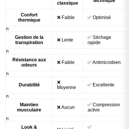
technique
classique
Confort
❌ Faible
✅ Optimisé
thermique
n
Gestion de la
✅ Séchage
❌ Lente
transpiration
rapide
n
Résistance aux
❌ Faible
✅ Antimicrobien
odeurs
n
❌
Durabilité
✅ Excellente
Moyenne
n
Maintien
✅ Compression
❌ Aucun
musculaire
active
n
Look &
✅