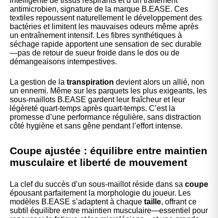
intelligente de tissus respirants et d’un traitement
antimicrobien, signature de la marque B.EASE. Ces
textiles repoussent naturellement le développement des
bactéries et limitent les mauvaises odeurs même après
un entraînement intensif. Les fibres synthétiques à
séchage rapide apportent une sensation de sec durable
—pas de retour de sueur froide dans le dos ou de
démangeaisons intempestives.
La gestion de la
transpiration
devient alors un allié, non
un ennemi. Même sur les parquets les plus exigeants, les
sous-maillots B.EASE gardent leur fraîcheur et leur
légèreté quart-temps après quart-temps. C’est la
promesse d’une performance régulière, sans distraction
côté hygiène et sans gêne pendant l’effort intense.
Coupe ajustée : équilibre entre maintien
musculaire et liberté de mouvement
La clef du succès d’un sous-maillot réside dans sa
coupe
épousant parfaitement la morphologie du joueur. Les
modèles B.EASE s’adaptent à chaque
taille
, offrant ce
subtil équilibre entre maintien musculaire—essentiel pour