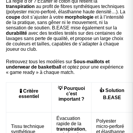
La règle d’or ? Écarter le coton qui retient la
transpiration
au profit de fibres synthétiques techniques
(polyester micro-perforé, élasthanne haute densité…). La
coupe
doit s’ajuster à votre
morphologie
et à l’intensité
de la pratique, sans gêner ni le mouvement, ni la
sensation de soutien. B.EASE mise également sur la
durabilité
avec des textiles testés sur des centaines de
lavages sans perte de qualité, et propose un large choix
de couleurs et tailles, capables de s’adapter à chaque
joueur ou club.
Retrouvez tous les modèles sur
Sous-maillots et
underwear de basketball
et optez pour une expérience
« game ready » à chaque match.
💡 Pourquoi
👍 Solution
🧪 Critère
c’est
essentiel
B.EASE
important ?
Évacuation
Polyester
rapide de la
Tissu technique
micro-perforé
transpiration
,
synthétique
et élasthanne