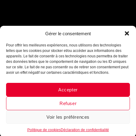
Gérer le consentement
Assistant B.EASE
● En ligne
Pour offrir les meilleures expériences, nous utilisons des technologies
telles que les cookies pour stocker et/ou accéder aux informations des
appareils. Le fait de consentir à ces technologies nous permettra de traiter
des données telles que le comportement de navigation ou les ID uniques
sur ce site. Le fait de ne pas consentir ou de retirer son consentement peut
INTÈGRE LA FAMILLE
avoir un effet négatif sur certaines caractéristiques et fonctions.
B•EASE
Accepter
Reçois tous les mois, ta newsletter 100 % clubs de
Messenger
·
Instagram
basketball
►
Conseils d’entrainement, exercices,
nouveautés, lancement de produits
!
Inscrits-toi
Refuser
maintenant !
Voir les préférences
1
Politique de cookies
Déclaration de confidentialité