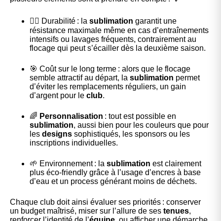
🤾‍♂️ Durabilité : la
sublimation
garantit une
résistance maximale même en cas d’entraînements
intensifs ou lavages fréquents, contrairement au
flocage qui peut s’écailler dès la deuxième saison.
🎯 Coût sur le long terme : alors que le flocage
semble attractif au départ, la
sublimation
permet
d’éviter les remplacements réguliers, un gain
d’argent pour le
club
.
🌈
Personnalisation
: tout est possible en
sublimation
, aussi bien pour les couleurs que pour
les
designs
sophistiqués, les sponsors ou les
inscriptions individuelles.
🌱 Environnement : la
sublimation
est clairement
plus éco-friendly grâce à l’usage d’encres à base
d’eau et un process générant moins de déchets.
Chaque club doit ainsi évaluer ses priorités : conserver
un budget maîtrisé, miser sur l’allure de ses
tenues
,
renforcer l’identité de l’
équipe
, ou afficher une démarche