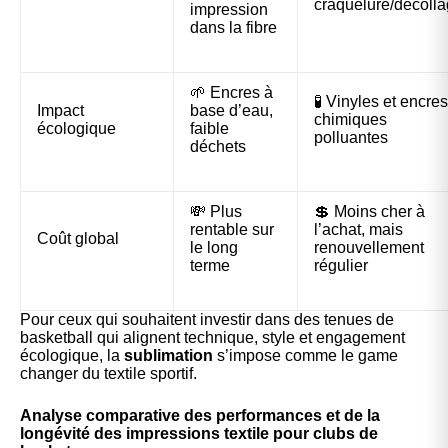
craquelure/décoll
impression
dans la fibre
🌱 Encres à
🧪 Vinyles et encres
Impact
base d’eau,
chimiques
écologique
faible
polluantes
déchets
💸 Plus
💲 Moins cher à
rentable sur
l’achat, mais
Coût global
le long
renouvellement
terme
régulier
Pour ceux qui souhaitent investir dans des
tenues de
basketball
qui alignent technique, style et engagement
écologique, la
sublimation
s’impose comme le game
changer du textile sportif.
Analyse comparative des performances et de la
longévité des impressions textile pour clubs de