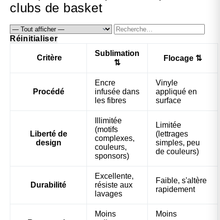
clubs de basket
Réinitialiser
Sublimation
Critère
Flocage
⇅
⇅
Encre
Vinyle
Procédé
infusée dans
appliqué en
les fibres
surface
Illimitée
Limitée
(motifs
Liberté de
(lettrages
complexes,
design
simples, peu
couleurs,
de couleurs)
sponsors)
Excellente,
Faible, s'altère
Durabilité
résiste aux
rapidement
lavages
Moins
Moins