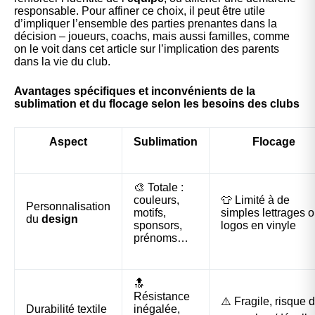
responsable. Pour affiner ce choix, il peut être utile
d’impliquer l’ensemble des parties prenantes dans la
décision – joueurs, coachs, mais aussi familles, comme
on le voit dans cet article sur
l’implication des parents
dans la vie du club
.
Avantages spécifiques et inconvénients de la
sublimation et du flocage selon les besoins des clubs
Aspect
Sublimation
Flocage
🎨 Totale :
couleurs,
👕 Limité à de
Personnalisation
motifs,
simples lettrages 
du
design
sponsors,
logos en vinyle
prénoms…
🔝
Résistance
⚠️ Fragile, risque 
Durabilité textile
inégalée,