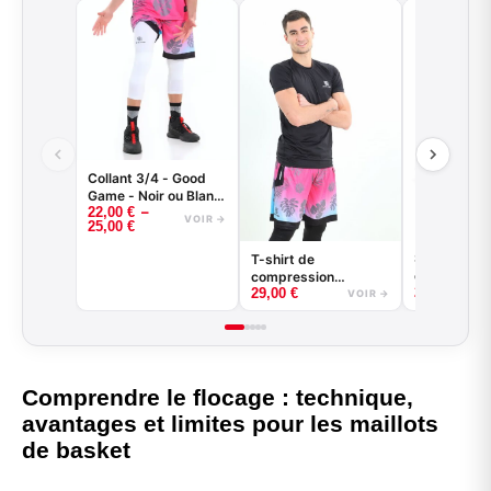
Collant 3/4 - Good
Game - Noir ou Blanc
–
22,00
€
- BASKETBALL
VOIR →
25,00
€
Sous-short
T-shirt de
compressio
compression
25,00
€
29,00
€
basketball - Good
VOIR →
Game - Noir ou Blanc
Comprendre le flocage : technique,
avantages et limites pour les maillots
de basket