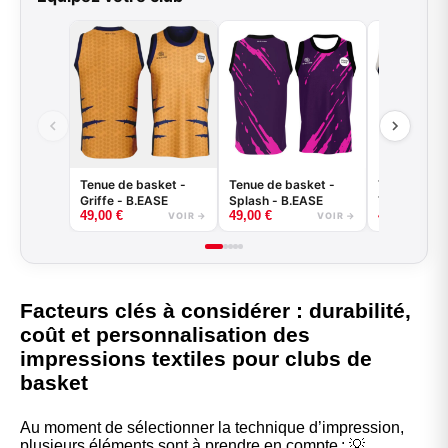
Tenue de basket -
Tenue de basket -
Tenue de ba
Griffe - B.EASE
Splash - B.EASE
Tiger - B.E
49,00
€
49,00
€
49,00
€
VOIR →
VOIR →
Facteurs clés à considérer : durabilité,
coût et personnalisation des
impressions textiles pour clubs de
basket
Au moment de sélectionner la technique d’impression,
plusieurs éléments sont à prendre en compte : 💡