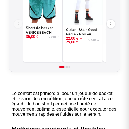
Short de basket
Collant 3/4 - Good
VENICE BEACH
Game - Noir ou
35,00
€
VOIR →
–
22,00
€
Blanc -
VOIR →
25,00
€
BASKETBALL
Sous-short d
compression
25,00
€
Le confort est primordial pour un joueur de basket,
et le short de compétition joue un rôle central à cet
égard. Un bon short permet une liberté de
mouvement optimale, essentielle pour exécuter des
mouvements rapides et fluides sur le terrain.
Matériaux respirants et flexibles