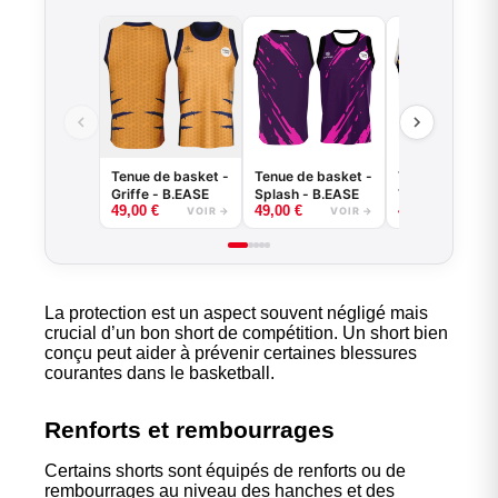
Tenue de basket -
Tenue de basket -
Tenue de baske
Griffe - B.EASE
Splash - B.EASE
Tiger - B.EASE
49,00
€
49,00
€
49,00
€
VOIR →
VOIR →
VOI
La protection est un aspect souvent négligé mais
crucial d’un bon short de compétition. Un short bien
conçu peut aider à prévenir certaines blessures
courantes dans le basketball.
Renforts et rembourrages
Certains shorts sont équipés de renforts ou de
rembourrages au niveau des hanches et des