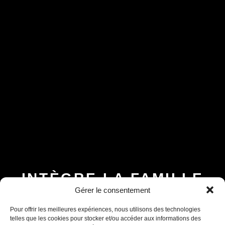
INTÈGRE LA FAMILLE
B•EASE
Gérer le consentement
Assistant B.EASE
● En ligne
Reçois tous les mois, ta newsletter 100 % clubs de
Pour offrir les meilleures expériences, nous utilisons des technologies
basketball
►
Conseils d’entrainement, exercices,
telles que les cookies pour stocker et/ou accéder aux informations des
nouveautés, lancement de produits
!
Inscrits-toi