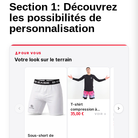
Section 1: Découvrez
les possibilités de
personnalisation
POUR VOUS
Votre look sur le terrain
T-shirt
compression à
35,00
€
manches longues
VOIR →
Kit entraineme
basketball - Good
Maillot révers
Game - Noir ou
35,00
€
short
Blanc
Sous-short de