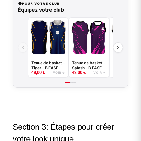
POUR VOTRE CLUB
Équipez votre club
Tenue de basket -
Tenue de basket -
Tenue de baske
Tiger - B.EASE
Splash - B.EASE
Claw - B.EASE
49,00
€
49,00
€
49,00
€
VOIR →
VOIR →
VOI
Section 3: Étapes pour créer
votre look unique