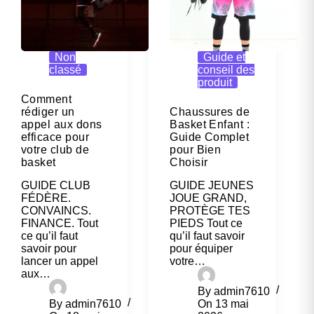
Non
Guide et
classé
conseil des
produit
Comment
rédiger un
Chaussures de
appel aux dons
Basket Enfant :
efficace pour
Guide Complet
votre club de
pour Bien
basket
Choisir
GUIDE CLUB
GUIDE JEUNES
FÉDÈRE.
JOUE GRAND,
CONVAINCS.
PROTÈGE TES
FINANCE. Tout
PIEDS Tout ce
ce qu’il faut
qu’il faut savoir
savoir pour
pour équiper
lancer un appel
votre…
aux…
By
admin7610
By
admin7610
On
13 mai