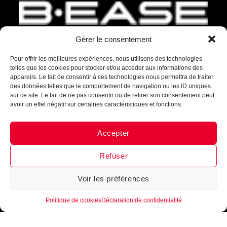
B.EASE, une marque de Basketball Française.
Gérer le consentement
Assistant B.EASE
● En ligne
18 rue Principale
Pour offrir les meilleures expériences, nous utilisons des technologies
68320 Windensolen (France)
telles que les cookies pour stocker et/ou accéder aux informations des
appareils. Le fait de consentir à ces technologies nous permettra de traiter
+336 37 99 63 13
des données telles que le comportement de navigation ou les ID uniques
sur ce site. Le fait de ne pas consentir ou de retirer son consentement peut
avoir un effet négatif sur certaines caractéristiques et fonctions.
contact@beasebasket.com
L'ENTREPRISE B.EASE
Accepter
Messenger
·
Instagram
Qui sommes-nous ?
La personnalisation en ligne
Refuser
Formulaire de contact
Conseils et actualités
Voir les préférences
1
Programme ambassadeur
Politique de cookies
Déclaration de confidentialité
PRODUITS
Tenue de basket