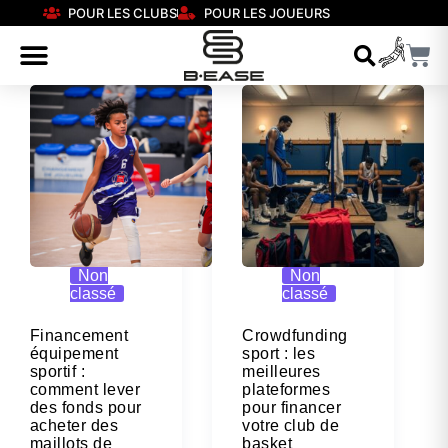
POUR LES CLUBS
POUR LES JOUEURS
Non
Non
classé
classé
Financement
Crowdfunding
équipement
sport : les
sportif :
meilleures
comment lever
plateformes
des fonds pour
pour financer
acheter des
votre club de
maillots de
basket