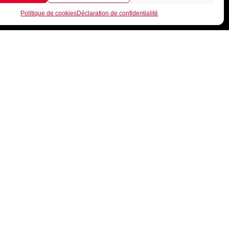
Politique de cookies
Déclaration de confidentialité
INFORMATIONS
Guide de tailles
Mentions légales
Conditions générales de vente