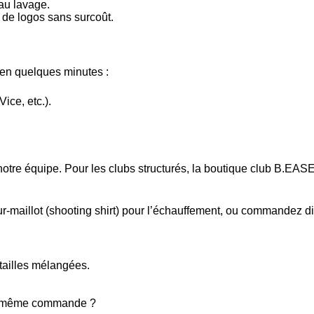
au lavage.
t de logos sans surcoût.
 en quelques minutes :
ice, etc.).
notre équipe
. Pour les clubs structurés, la
boutique club B.EAS
ur-maillot (shooting shirt)
pour l’échauffement, ou commandez d
ailles mélangées.
la même commande ?