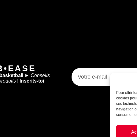
B•EASE
 basketball
►
Conseils
produits
!
Inscrits-toi
Pour offrir 
cookies pour
ces technolo
navigation ou
consentement
Ac