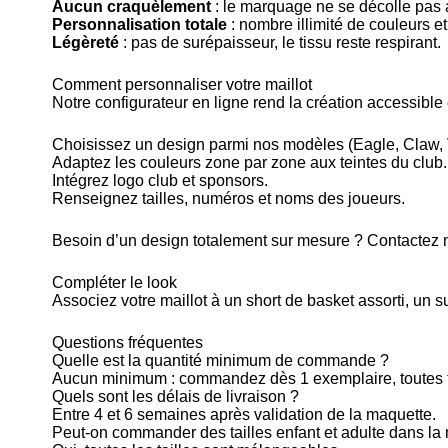
Aucun craquèlement
: le marquage ne se décolle pas 
Personnalisation totale
: nombre illimité de couleurs e
Légèreté
: pas de surépaisseur, le tissu reste respirant.
Comment personnaliser votre maillot
Notre
configurateur en ligne
rend la création accessible
Choisissez un design parmi nos modèles (Eagle, Claw, V
Adaptez les couleurs zone par zone aux teintes du club.
Intégrez logo club et sponsors.
Renseignez tailles, numéros et noms des joueurs.
Besoin d’un design totalement sur mesure ?
Contactez 
Compléter le look
Associez votre maillot à un
short de basket assorti
, un
s
Questions fréquentes
Quelle est la quantité minimum de commande ?
Aucun minimum : commandez dès 1 exemplaire, toutes t
Quels sont les délais de livraison ?
Entre 4 et 6 semaines après validation de la maquette.
Peut-on commander des tailles enfant et adulte dans 