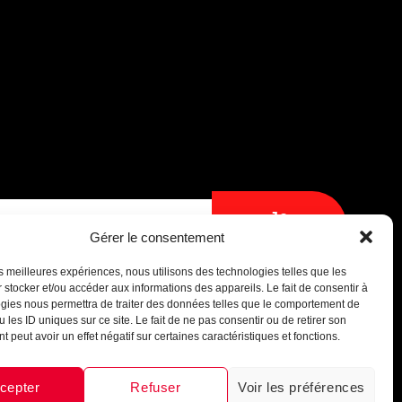
Assistant B.EASE
● En ligne
Je
m'inscris
Gérer le consentement
les meilleures expériences, nous utilisons des technologies telles que les
 stocker et/ou accéder aux informations des appareils. Le fait de consentir à
gies nous permettra de traiter des données telles que le comportement de
Messenger
·
Instagram
 les ID uniques sur ce site. Le fait de ne pas consentir ou de retirer son
 peut avoir un effet négatif sur certaines caractéristiques et fonctions.
cepter
Refuser
Voir les préférences
1