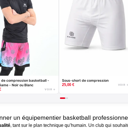
Sous-short de compression
t de compression basketball -
25,00
€
ame - Noir ou Blanc
VOIR 
€
VOIR →
onner un équipementier basketball professionne
alité
, tant sur le plan technique qu’humain. Un club qui souhai