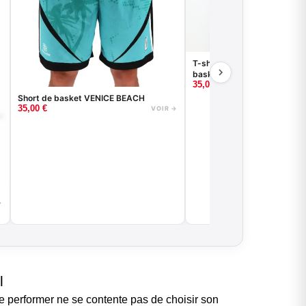
T-shirt compression à manc
basketball - Good Game - No
35,00
€
Short de basket VENICE BEACH
35,00
€
VOIR →
→
l
te performer ne se contente pas de choisir son