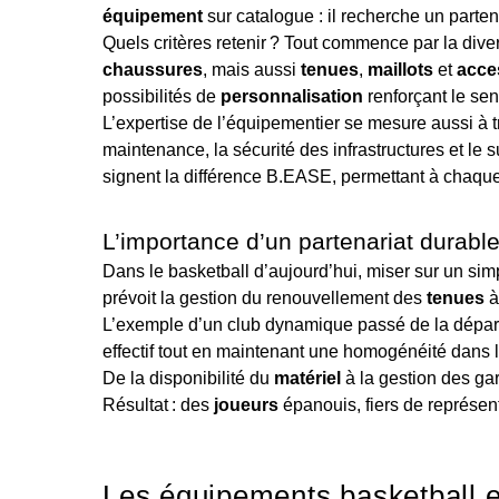
équipement
sur catalogue : il recherche un parte
Quels critères retenir ? Tout commence par la div
chaussures
, mais aussi
tenues
,
maillots
et
acce
possibilités de
personnalisation
renforçant le se
L’expertise de l’équipementier se mesure aussi à tr
maintenance, la sécurité des infrastructures et le s
signent la différence B.EASE, permettant à chaqu
L’importance d’un partenariat durable
Dans le basketball d’aujourd’hui, miser sur un simple
prévoit la gestion du renouvellement des
tenues
à
L’exemple d’un club dynamique passé de la départe
effectif tout en maintenant une homogénéité dans 
De la disponibilité du
matériel
à la gestion des gar
Résultat : des
joueurs
épanouis, fiers de représent
Les équipements basketball es