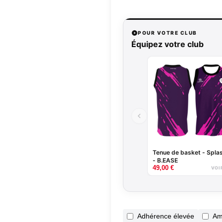
POUR VOTRE CLUB
Équipez votre club
Tenue de basket - Spla
- B.EASE
49,00
€
VOI
Adhérence élevée
Am