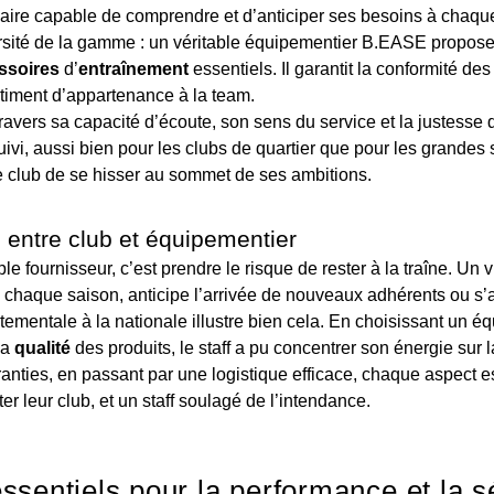
naire capable de comprendre et d’anticiper ses besoins à chaque
ersité de la gamme : un véritable équipementier B.EASE propos
ssoires
d’
entraînement
essentiels. Il garantit la conformité de
ntiment d’appartenance à la team.
avers sa capacité d’écoute, son sens du service et la justesse de
uivi, aussi bien pour les clubs de quartier que pour les grandes s
e club de se hisser au sommet de ses ambitions.
 entre club et équipementier
 fournisseur, c’est prendre le risque de rester à la traîne. Un vra
 chaque saison, anticipe l’arrivée de nouveaux adhérents ou s’a
mentale à la nationale illustre bien cela. En choisissant un éq
la
qualité
des produits, le staff a pu concentrer son énergie sur 
anties, en passant par une logistique efficace, chaque aspect es
er leur club, et un staff soulagé de l’intendance.
sentiels pour la performance et la s