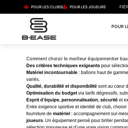
POUR LES CLUBS
POUR LES JOUEURS
FIÈ
POUR L
Comment choisir le meilleur équipementier bask
Des critères techniques exigeants
pour sélectio
Matériel incontournable
: ballons haut de gamme,
variés.
Qualité, durabilité et disponibilité
sont au cœur d’
Optimisation du budget
via tarifs dégressifs, su
Esprit d’équipe, personnalisation, sécurité
et e
Entre exigence sportive et identité de club, choisi
fourniture de
matériel
: accompagnement sur-mesure,
joueurs
. Un équipement pensé pour briller pendan
sélection rigoureuse et d’une vraie vision commun