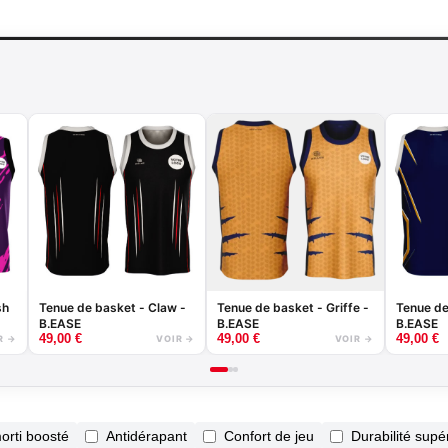
sh
Tenue de basket - Claw -
Tenue de basket - Griffe -
Tenue de
B.EASE
B.EASE
B.EASE
49,00
€
49,00
€
49,00
€
R →
VOIR →
VOIR →
orti boosté
Antidérapant
Confort de jeu
Durabilité supé