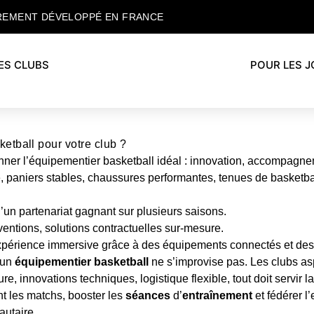
REMENT DÉVELOPPÉ EN FRANCE
ES CLUBS
POUR LES 
etball pour votre club ?
nner l’équipementier basketball idéal : innovation, accompagnem
 paniers stables, chaussures performantes, tenues de basketba
un partenariat gagnant sur plusieurs saisons.
bventions, solutions contractuelles sur-mesure.
xpérience immersive grâce à des équipements connectés et des i
r un
équipementier basketball
ne s’improvise pas. Les clubs asp
 innovations techniques, logistique flexible, tout doit servir l
t les matchs, booster les
séances
d’
entraînement
et fédérer l’
autaire.