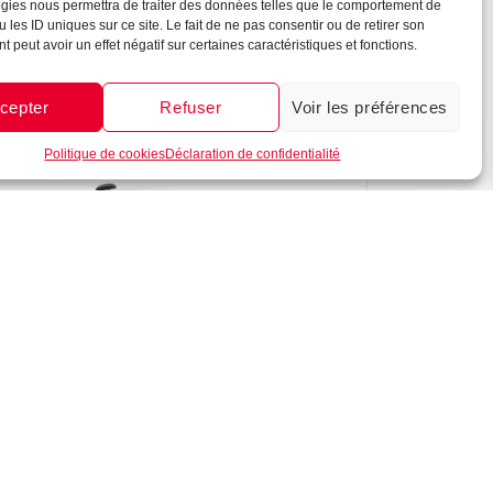
gies nous permettra de traiter des données telles que le comportement de
Casquette recyclée 6 panneaux
Messenger
·
Instagram
 les ID uniques sur ce site. Le fait de ne pas consentir ou de retirer son
2,25
€
À partir de
 peut avoir un effet négatif sur certaines caractéristiques et fonctions.
cepter
Refuser
Voir les préférences
1
Politique de cookies
Déclaration de confidentialité