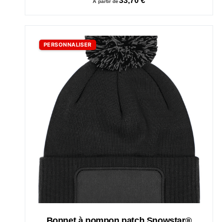
33,70
€
À partir de
PERSONNALISER
Bonnet à pompon patch Snowstar®