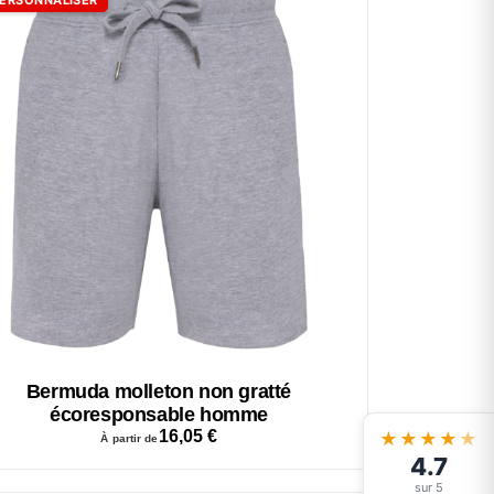
Bermuda molleton non gratté
écoresponsable homme
16,05
€
★★★★
★
À partir de
4.7
sur 5