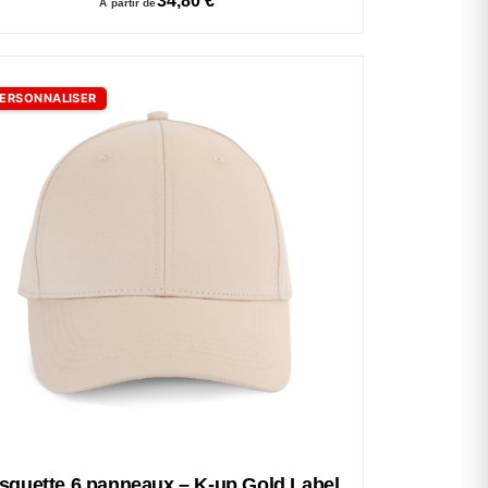
34,80
€
À partir de
ERSONNALISER
squette 6 panneaux – K-up Gold Label