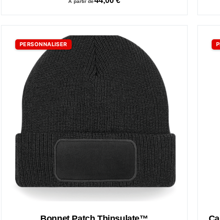
44,00
€
À partir de
PERSONNALISER
P
Bonnet Patch Thinsulate™
Ca