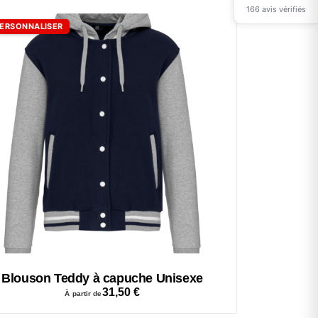
166 avis vérifiés
ERSONNALISER
Blouson Teddy à capuche Unisexe
31,50
€
À partir de