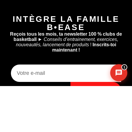
INTÈGRE LA FAMILLE
B•EASE
Reçois tous les mois, ta newsletter 100 % clubs de
basketball
►
Conseils d’entrainement, exercices,
Messenger
·
Instagram
nouveautés, lancement de produits
!
Inscrits-toi
maintenant !
1
Je m'inscris