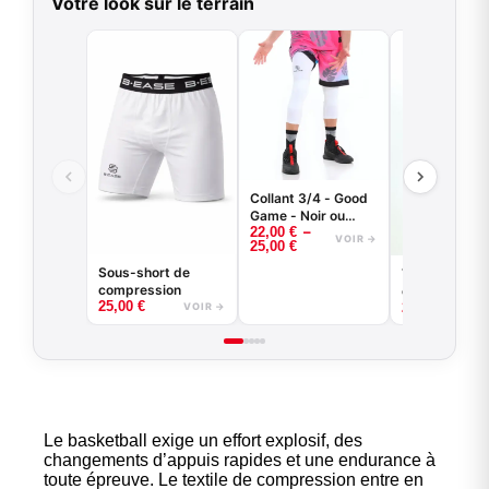
Votre look sur le terrain
Collant 3/4 - Good
Game - Noir ou
–
22,00
€
Blanc -
VOIR →
25,00
€
BASKETBALL
Sous-short de
T-shirt de
compression
compression
25,00
€
29,00
€
basketball -
VOIR →
Game - Noir 
Blanc
Le basketball exige un effort explosif, des
changements d’appuis rapides et une endurance à
toute épreuve. Le textile de compression entre en