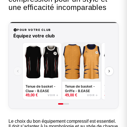
une efficacité incomparables
POUR VOTRE CLUB
Équipez votre club
Tenue de basket -
Tenue de basket -
Tenue de bas
Claw - B.EASE
Griffe - B.EASE
Splash - B.E
49,00
€
49,00
€
49,00
€
VOIR →
VOIR →
Le choix du bon équipement compressif est essentiel.
Il doit s’adapter à la morphologie et au style de chaque