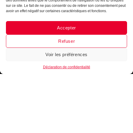
des données telles que le comportement de navigation ou les ID uniques
sur ce site. Le fait de ne pas consentir ou de retirer son consentement peut
avoir un effet négatif sur certaines caractéristiques et fonctions.
Accepter
Messenger
·
Instagram
Refuser
Voir les préférences
1
Déclaration de confidentialité