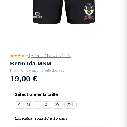
★★★★½
4,6 / 5 — 117 avis vérifiés
Bermuda M&M
Prix TTC · Livraison offerte dès 75€
19,00
€
Sélectionner la taille
S
M
L
XL
2XL
3XL
Expédition sous 10 à 15 jours