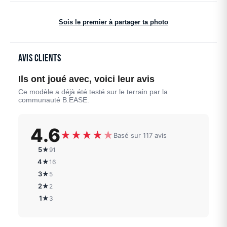
Sois le premier à partager ta photo
Avis clients
Ils ont joué avec, voici leur avis
Ce modèle a déjà été testé sur le terrain par la
communauté B.EASE.
4.6
★
★
★
★
★
Basé sur 117 avis
5★
91
4★
16
3★
5
2★
2
1★
3