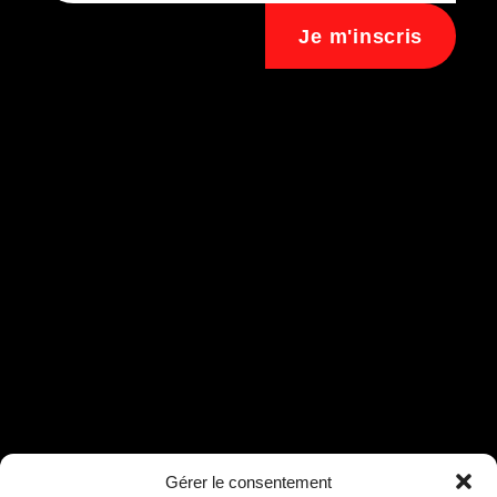
Je m'inscris
Assistant B.EASE
Gérer le consentement
● En ligne