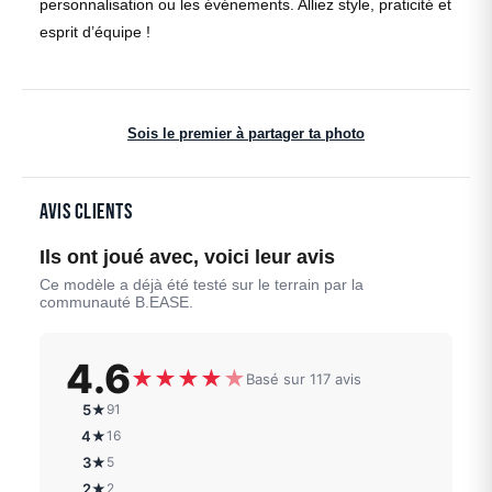
personnalisation ou les événements. Alliez style, praticité et
esprit d’équipe !
Sois le premier à partager ta photo
Avis clients
Ils ont joué avec, voici leur avis
Ce modèle a déjà été testé sur le terrain par la
communauté B.EASE.
4.6
★
★
★
★
★
Basé sur 117 avis
5★
91
4★
16
3★
5
2★
2