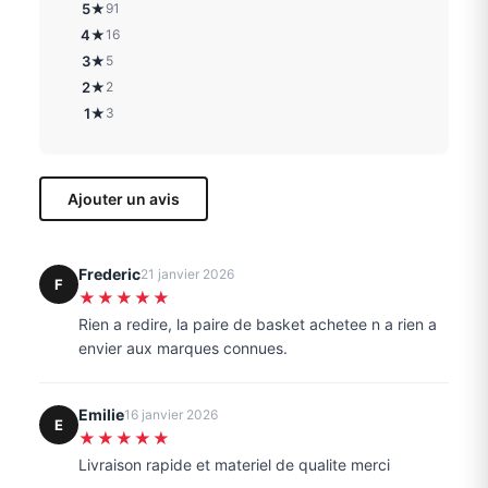
5★
91
4★
16
3★
5
2★
2
1★
3
Ajouter un avis
Frederic
21 janvier 2026
F
★★★★★
Rien a redire, la paire de basket achetee n a rien a
envier aux marques connues.
Emilie
16 janvier 2026
E
★★★★★
Livraison rapide et materiel de qualite merci