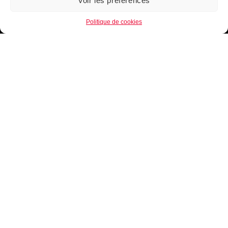
Voir les préférences
1
Politique de cookies
B.EASE, une marque de Basketball Française.