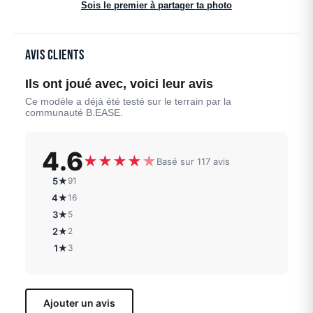
Sois le premier à partager ta photo
Avis clients
Ils ont joué avec, voici leur avis
Ce modèle a déjà été testé sur le terrain par la
communauté B.EASE.
4.6
★
★
★
★
★
Basé sur 117 avis
5★
91
4★
16
3★
5
2★
2
1★
3
Ajouter un avis