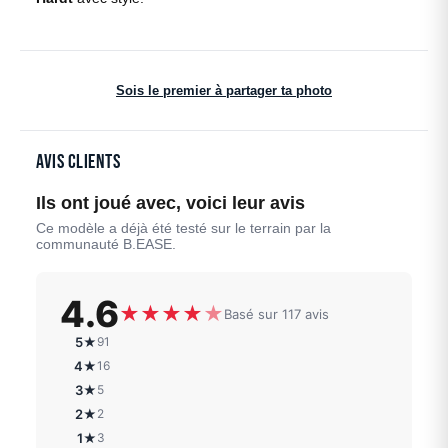
Sois le premier à partager ta photo
Avis clients
Ils ont joué avec, voici leur avis
Ce modèle a déjà été testé sur le terrain par la
communauté B.EASE.
4.6
★
★
★
★
★
Basé sur 117 avis
5★
91
4★
16
3★
5
2★
2
1★
3