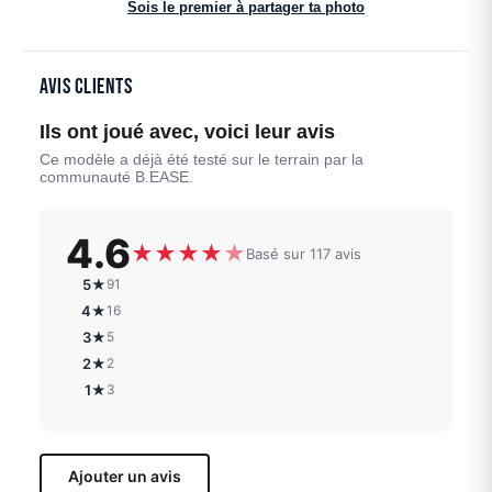
Sois le premier à partager ta photo
Avis clients
Ils ont joué avec, voici leur avis
Ce modèle a déjà été testé sur le terrain par la
communauté B.EASE.
4.6
★
★
★
★
★
Basé sur 117 avis
5★
91
4★
16
3★
5
2★
2
1★
3
Ajouter un avis