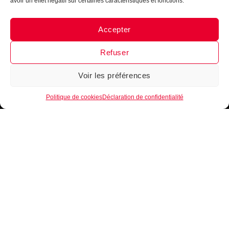
avoir un effet négatif sur certaines caractéristiques et fonctions.
Accepter
Messenger
·
Instagram
Refuser
Voir les préférences
1
Politique de cookies
Déclaration de confidentialité