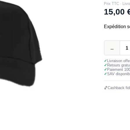
Prix TTC · Livr
15,00
Expédition s
✓
Livraison off
✓
Retours gratu
✓
Paiement 10
✓
SAV disponibl
🏀
Cashback fidé