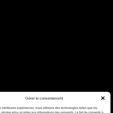
Assistant B.EASE
● En ligne
Gérer le consentement
les meilleures expériences, nous utilisons des technologies telles que les
 stocker et/ou accéder aux informations des appareils. Le fait de consentir à