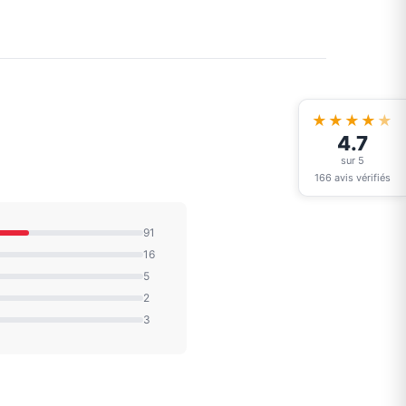
★★★★
★
4.7
sur 5
166 avis vérifiés
91
16
5
2
3