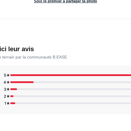
Sois le premier à partager ta photo
ici leur avis
le terrain par la communauté B.EASE.
5★
4★
3★
2★
1★