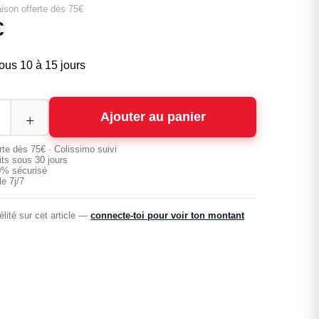
aison offerte dès 75€
€
ous 10 à 15 jours
Ajouter au panier
erte dès 75€ · Colissimo suivi
its sous 30 jours
0% sécurisé
e 7j/7
lité sur cet article —
connecte-toi pour voir ton montant