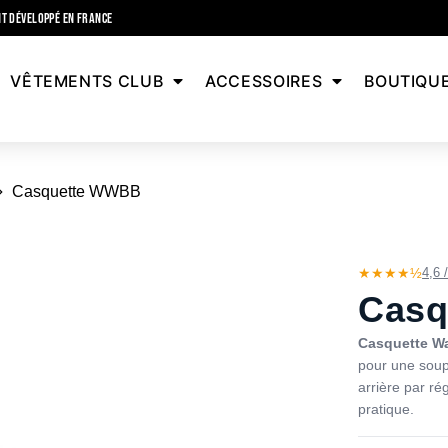
T DÉVELOPPÉ EN FRANCE
VÊTEMENTS CLUB
ACCESSOIRES
BOUTIQU
Casquette WWBB
★★★★½
4,6 
Casq
Casquette W
pour une soup
arrière par ré
pratique.