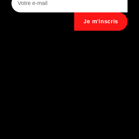
Je m'inscris
Assistant B.EASE
● En ligne
Messenger
·
Instagram