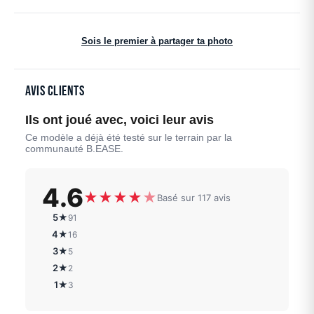
Sois le premier à partager ta photo
Avis clients
Ils ont joué avec, voici leur avis
Ce modèle a déjà été testé sur le terrain par la
communauté B.EASE.
4.6
★
★
★
★
★
Basé sur 117 avis
5★
91
4★
16
3★
5
2★
2
1★
3