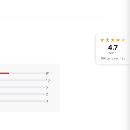
★★★★
★
4.7
sur 5
166 avis vérifiés
91
16
5
2
3