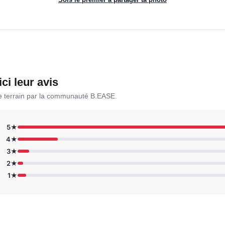
ici leur avis
le terrain par la communauté B.EASE.
5★
4★
3★
2★
1★