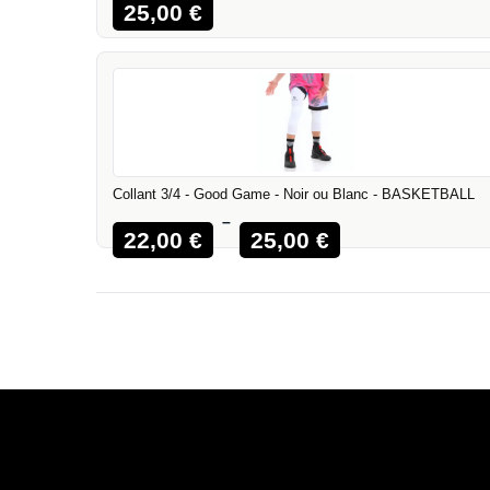
25,00
€
Collant 3/4 - Good Game - Noir ou Blanc - BASKETBALL
–
22,00
€
25,00
€