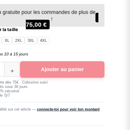
n gratuite pour les commandes de plus de
!
75,00
€
 la taille
XL
2XL
3XL
4XL
us 10 à 15 jours
Ajouter au panier
erte dès 75€ · Colissimo suivi
its sous 30 jours
0% sécurisé
e 7j/7
lité sur cet article —
connecte-toi pour voir ton montant