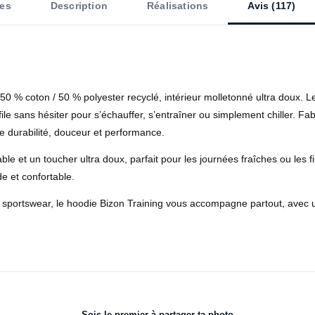
es
Description
Réalisations
Avis (117)
0 % coton / 50 % polyester recyclé, intérieur molletonné ultra doux. Le
file sans hésiter pour s’échauffer, s’entraîner ou simplement chiller. F
ue durabilité, douceur et performance.
e et un toucher ultra doux, parfait pour les journées fraîches ou les fi
de et confortable.
e sportswear, le hoodie Bizon Training vous accompagne partout, avec
Sois le premier à partager ta photo