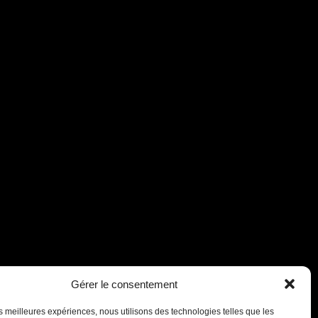
Assistant B.EASE
● En ligne
Gérer le consentement
les meilleures expériences, nous utilisons des technologies telles que les