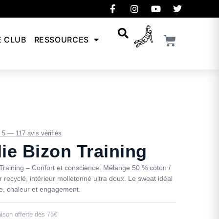
E CLUB
RESSOURCES
/ 5 — 117 avis vérifiés
ie Bizon Training
Training – Confort et conscience. Mélange 50 % coton /
 recyclé, intérieur molletonné ultra doux. Le sweat idéal
yle, chaleur et engagement.
aison offerte dès 75€