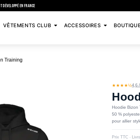
T DÉVELOPPÉ EN FRANCE
VÊTEMENTS CLUB
ACCESSOIRES
BOUTIQU
n Training
★★★★½
4,6 
Hood
Hoodie Bizon 
50 % polyester
pour allier st
Prix TTC · Livr