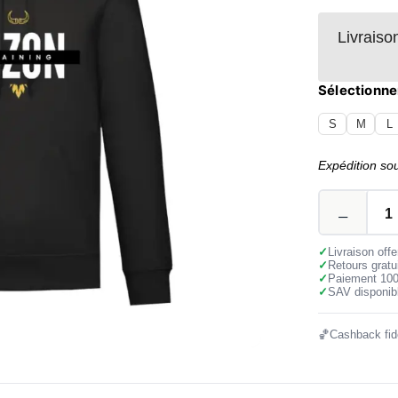
Livraiso
Sélectionner
S
M
L
Expédition so
✓
Livraison off
✓
Retours gratu
✓
Paiement 10
✓
SAV disponibl
🏀
Cashback fidé