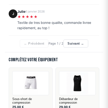
Julie
6 janvier 2026
J
★★★★★
Textile de tres bonne qualite, commande livree
rapidement, au top !
Page
1
/ 2
← Précédent
Suivant →
Complétez votre équipement
Sous-short de
Débardeur de
compression
compression
25,00
€
29,00
€