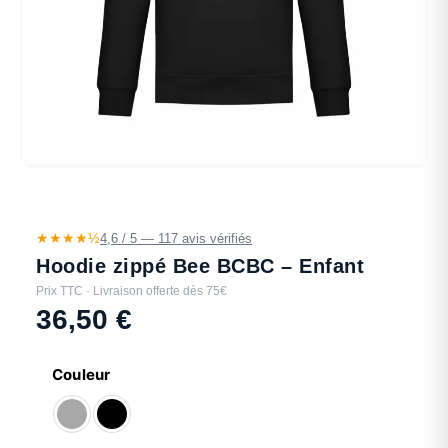
★★★★½
4,6 / 5 — 117 avis vérifiés
Hoodie zippé Bee BCBC – Enfant
Prix TTC · Livraison offerte dès 75€
36,50
€
Couleur