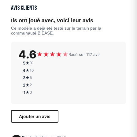
Avis clients
Ils ont joué avec, voici leur avis
Ce modèle a déjà été testé sur le terrain par la
communauté B.EASE.
4.6
★
★
★
★
★
Basé sur 117 avis
5★
91
4★
16
3★
5
2★
2
1★
3
Ajouter un avis