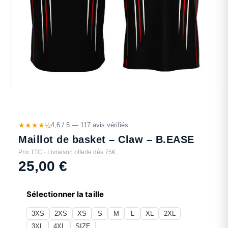
★★★★½
4,6 / 5 — 117 avis vérifiés
Maillot de basket – Claw – B.EASE
Prix TTC · Livraison offerte dès 75€
25,00
€
Sélectionner la taille
3XS
2XS
XS
S
M
L
XL
2XL
3XL
4XL
SIZE