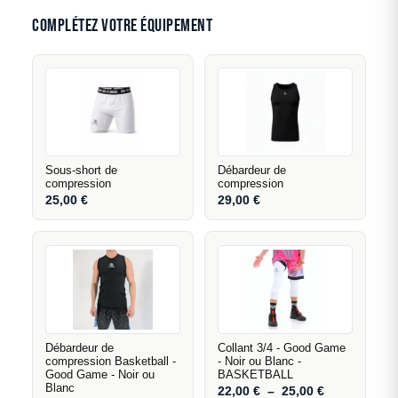
les clubs souhaitant une tenue complète et
Complétez votre équipement
cohérente. Contactez le service commercial pour
associer le maillot Claw à un short de la même
gamme et harmoniser couleurs et personnalisation
sur l'ensemble de l'équipement.
Sous-short de
Débardeur de
compression
compression
25,00
€
29,00
€
Débardeur de
Collant 3/4 - Good Game
compression Basketball -
- Noir ou Blanc -
Good Game - Noir ou
BASKETBALL
Blanc
22,00
€
–
25,00
€