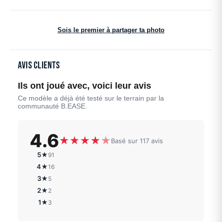
Sois le premier à partager ta photo
Avis clients
Ils ont joué avec, voici leur avis
Ce modèle a déjà été testé sur le terrain par la
communauté B.EASE.
4.6
★
★
★
★
★
Basé sur 117 avis
5★
91
4★
16
3★
5
2★
2
1★
3