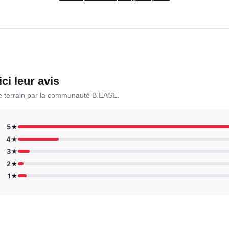
ici leur avis
le terrain par la communauté B.EASE.
5★
4★
3★
2★
1★