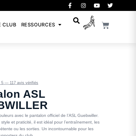
E CLUB
RESSOURCES
/ 5 — 117 avis vérifiés
alon ASL
BWILLER
ouleurs avec le pantalon officiel de l’ASL Guebwiller.
, style et praticité, il est idéal pour l’entraînement, les
tente ou les sorties. Un incontournable pour les
pporters du club.