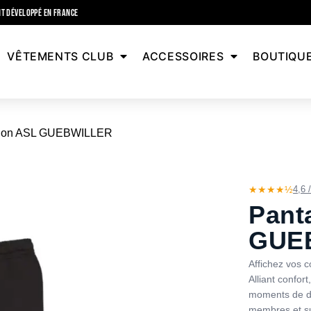
T DÉVELOPPÉ EN FRANCE
VÊTEMENTS CLUB
ACCESSOIRES
BOUTIQU
lon ASL GUEBWILLER
★★★★½
4,6 
Pant
GUE
Affichez vos c
Alliant confort
moments de dé
membres et su