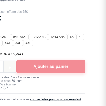
aison offerte dès 75€
€
/8 ANS
8/10 ANS
10/12 ANS
12/14 ANS
XS
S
L
XXL
3XL
4XL
us 10 à 15 jours
Ajouter au panier
erte dès 75€ · Colissimo suivi
its sous 30 jours
0% sécurisé
e 7j/7
lité sur cet article —
connecte-toi pour voir ton montant