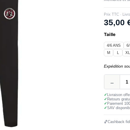
Prix TTC · Livr
35,00
Taille
4/6 ANS
6
M
L
X
Expédition so
✓
Livraison off
✓
Retours gratu
✓
Paiement 10
✓
SAV disponibl
🏀
Cashback fidé