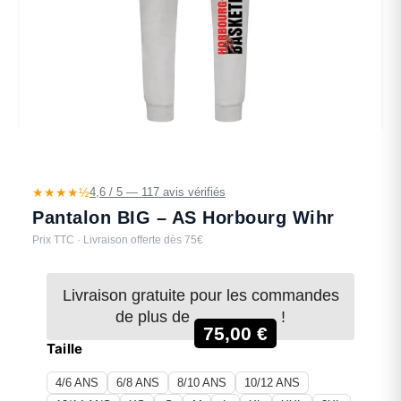
★★★★½
4,6 / 5 — 117 avis vérifiés
Pantalon BIG – AS Horbourg Wihr
Prix TTC · Livraison offerte dès 75€
Livraison gratuite pour les commandes
de plus de
!
75,00
€
Taille
4/6 ANS
6/8 ANS
8/10 ANS
10/12 ANS