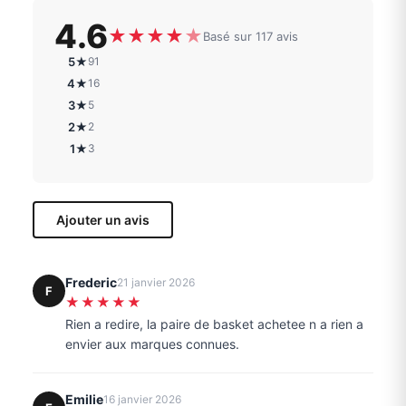
4.6
★
★
★
★
★
Basé sur 117 avis
5★
91
4★
16
3★
5
2★
2
1★
3
Ajouter un avis
Frederic
21 janvier 2026
F
★★★★★
Rien a redire, la paire de basket achetee n a rien a
envier aux marques connues.
Emilie
16 janvier 2026