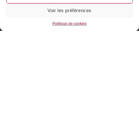
Voir les préférences
1
Politique de cookies
B.EASE, une marque de Basketball Française.
18 rue Principale
68320 Windensolen (France)