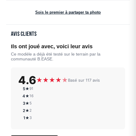
Sois le premier à partager ta photo
Avis clients
Ils ont joué avec, voici leur avis
Ce modèle a déjà été testé sur le terrain par la
communauté B.EASE.
4.6
★
★
★
★
★
Basé sur 117 avis
5★
91
4★
16
3★
5
2★
2
1★
3