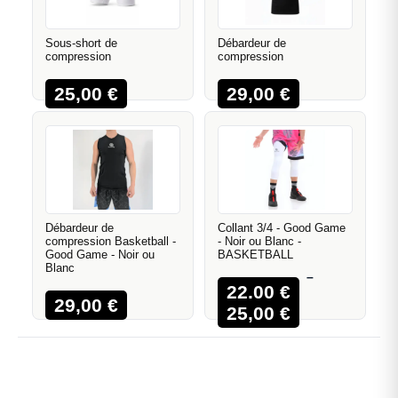
Sous-short de
Débardeur de
compression
compression
25,00
€
29,00
€
Débardeur de
Collant 3/4 - Good Game
compression Basketball -
- Noir ou Blanc -
Good Game - Noir ou
BASKETBALL
Blanc
–
22,00
€
29,00
€
25,00
€