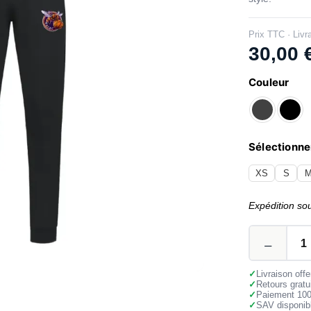
Prix TTC · Livr
30,00
Couleur
Sélectionner
XS
S
Expédition so
✓
Livraison off
✓
Retours gratu
✓
Paiement 10
✓
SAV disponibl