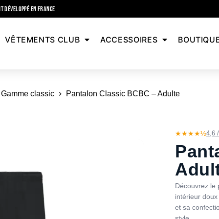
T DÉVELOPPÉ EN FRANCE
VÊTEMENTS CLUB
ACCESSOIRES
BOUTIQU
Gamme classic
Pantalon Classic BCBC – Adulte
★★★★½
4,6 
Pant
Adul
Découvrez le 
intérieur doux
et sa confecti
style.