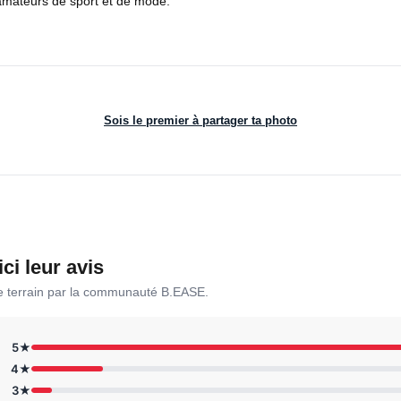
 amateurs de sport et de mode.
Sois le premier à partager ta photo
ici leur avis
le terrain par la communauté B.EASE.
5★
4★
3★