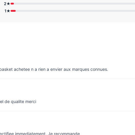
2★
1★
e basket achetee n a rien a envier aux marques connues.
el de qualite merci
rectifiee immediatement. Je recommande