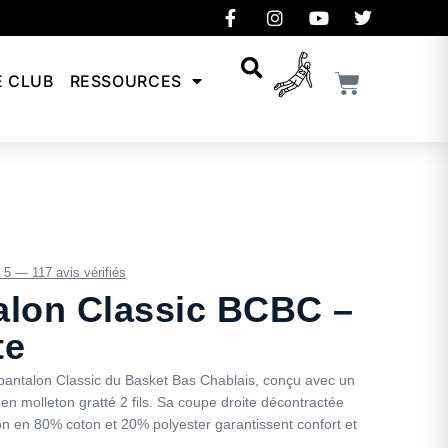
E CLUB
RESSOURCES
/ 5 — 117 avis vérifiés
alon Classic BCBC –
te
pantalon Classic du Basket Bas Chablais, conçu avec un
 en molleton gratté 2 fils. Sa coupe droite décontractée
on en 80% coton et 20% polyester garantissent confort et