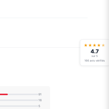
★★★★
★
4.7
sur 5
166 avis vérifiés
91
16
5