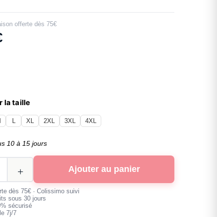
aison offerte dès 75€
€
 la taille
M
L
XL
2XL
3XL
4XL
us 10 à 15 jours
Ajouter au panier
erte dès 75€ · Colissimo suivi
its sous 30 jours
0% sécurisé
e 7j/7