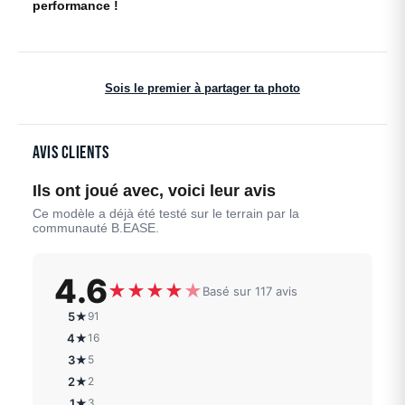
performance !
Sois le premier à partager ta photo
Avis clients
Ils ont joué avec, voici leur avis
Ce modèle a déjà été testé sur le terrain par la
communauté B.EASE.
4.6
★
★
★
★
★
Basé sur 117 avis
5★
91
4★
16
3★
5
2★
2
1★
3