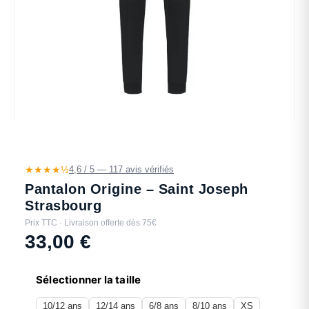
★★★★½
4,6 / 5 — 117 avis vérifiés
Pantalon Origine – Saint Joseph
Strasbourg
Prix TTC · Livraison offerte dès 75€
33,00
€
Sélectionner la taille
10/12 ans
12/14 ans
6/8 ans
8/10 ans
XS