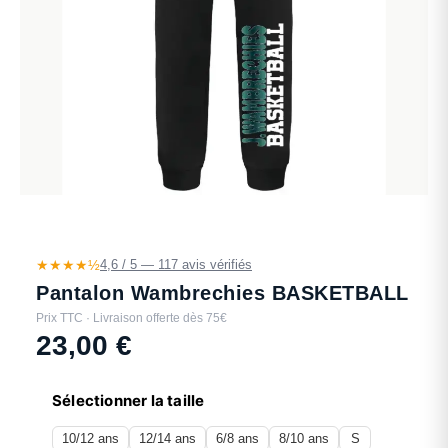
★★★★½
4,6 / 5 — 117 avis vérifiés
Pantalon Wambrechies BASKETBALL
Prix TTC · Livraison offerte dès 75€
23,00
€
Sélectionner la taille
10/12 ans
12/14 ans
6/8 ans
8/10 ans
S