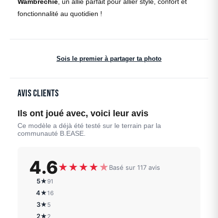
Wambrechie
, un allié parfait pour allier style, confort et
fonctionnalité au quotidien !
Sois le premier à partager ta photo
Avis clients
Ils ont joué avec, voici leur avis
Ce modèle a déjà été testé sur le terrain par la
communauté B.EASE.
4.6
★
★
★
★
★
Basé sur 117 avis
5★
91
4★
16
3★
5
2★
2